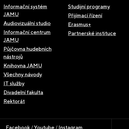
Informační systém
Studijní programy
JAMU
Přijímací řízení
Audiovizuální studio
Erasmus+
Informační centrum
Partnerské instituce
JAMU
Půjčovna hudebních
nástrojů
Knihovna JAMU
Všechny návody
IT služby
Divadelní fakulta
Rektorát
Facebook
/
Youtube
/
Instagram