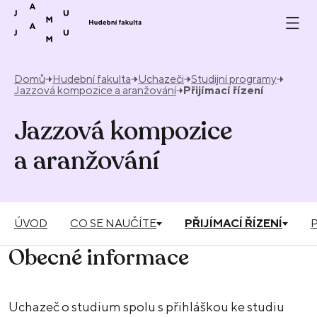
Přeskočit na obsah
Domů
Hudební fakulta
Uchazeči
Studijní programy
Jazzová kompozice a aranžování
Přijímací řízení
Jazzová kompozice
a aranžování
ÚVOD
CO SE NAUČÍTE
PŘIJÍMACÍ ŘÍZENÍ
Obecné informace
Uchazeč o studium spolu s přihláškou ke studiu