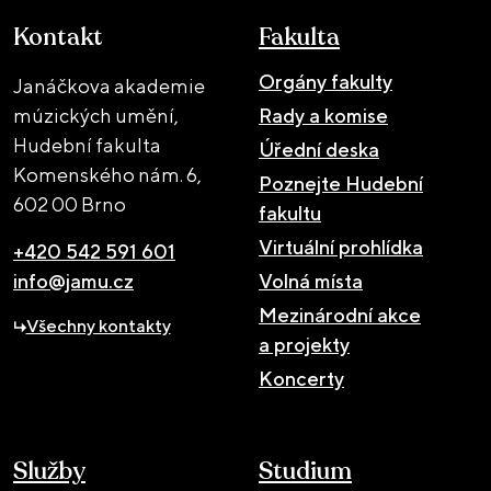
Kontakt
Fakulta
Orgány fakulty
Janáčkova akademie
múzických umění,
Rady a komise
Hudební fakulta
Úřední deska
Komenského nám. 6,
Poznejte Hudební
602 00 Brno
fakultu
Virtuální prohlídka
+420 542 591 601
info@jamu.cz
Volná místa
Mezinárodní akce
Všechny kontakty
a projekty
Koncerty
Služby
Studium