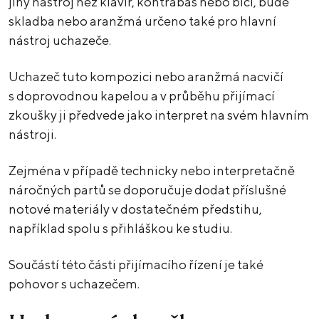
jiný nástroj než klavír, kontrabas nebo bicí, bude
skladba nebo aranžmá určeno také pro hlavní
nástroj uchazeče.
Uchazeč tuto kompozici nebo aranžmá nacvičí
s doprovodnou kapelou a v průběhu přijímací
zkoušky ji předvede jako interpret na svém hlavním
nástroji.
Zejména v případě technicky nebo interpretačně
náročných partů se doporučuje dodat příslušné
notové materiály v dostatečném předstihu,
například spolu s přihláškou ke studiu.
Součástí této části přijímacího řízení je také
pohovor s uchazečem.