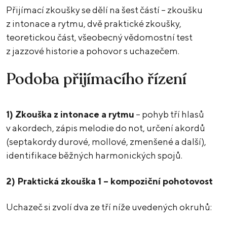
Přijímací zkoušky se dělí na šest částí – zkoušku
z intonace a rytmu, dvě praktické zkoušky,
teoretickou část, všeobecný vědomostní test
z jazzové historie a pohovor s uchazečem.
Podoba přijímacího řízení
1) Zkouška z intonace a rytmu
– pohyb tří hlasů
v akordech, zápis melodie do not, určení akordů
(septakordy durové, mollové, zmenšené a další),
identifikace běžných harmonických spojů.
2) Praktická zkouška 1 – kompoziční pohotovost
Uchazeč si zvolí dva ze tří níže uvedených okruhů: