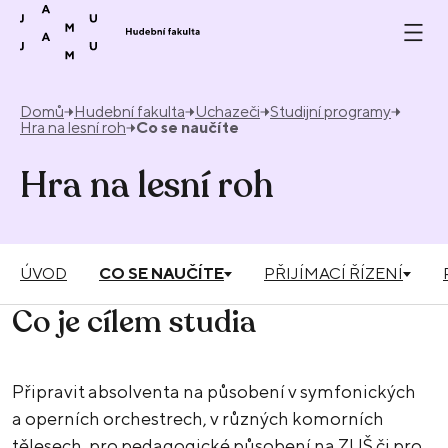
Přeskočit na obsah
Domů
Hudební fakulta
Uchazeči
Studijní programy
Hra na lesní roh
Co se naučíte
Hra na lesní roh
ÚVOD
CO SE NAUČÍTE
PŘIJÍMACÍ ŘÍZENÍ
Co je cílem studia
Připravit absolventa na působení v symfonických
a operních orchestrech, v různých komorních
tělesech, pro pedagogické působení na ZUŠ či pro