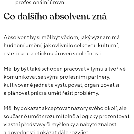
profesionální úrovni.
Co dalšího absolvent zná
Absolvent by si měl být vědom, jaký význam má
hudební umění, jak ovlivnilo celkovou kulturní,
estetickou a etickou úroveň společnosti.
Měl by být také schopen pracovat v týmu a tvořivě
komunikovat se svými profesními partnery,
kultivovaně jednat a vystupovat, organizovat si
a plánovat práci a umět řešit problémy.
Měl by dokázat akceptovat názory svého okolí, ale
současně umět srozumitelně a logicky prezentovat
vlastní představy či myšlenky a nabyté znalosti
a dovednosti dokázat dále rozvíjet.