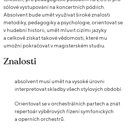
sólové vystupování na koncertních pódiích.
Absolvent bude umět využívat široké znalosti
metodiky, pedagogiky a psychologie, orientovat se
v hudební historii, umět mluvit cizími jazyky
a celkově získat takové vědomosti, které mu
umožní pokračovat v magisterském studiu.
Znalosti
absolvent musí umět na vysoké úrovni
interpretovat skladby všech stylových období.
Orientovat se v orchestrálních partech a znát
repertoár výběrových řízení symfonických
a operních orchestrů.