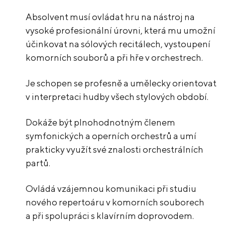
Absolvent musí ovládat hru na nástroj na
vysoké profesionální úrovni, která mu umožní
účinkovat na sólových recitálech, vystoupení
komorních souborů a při hře v orchestrech.
Je schopen se profesně a umělecky orientovat
v interpretaci hudby všech stylových období.
Dokáže být plnohodnotným členem
symfonických a operních orchestrů a umí
prakticky využít své znalosti orchestrálních
partů.
Ovládá vzájemnou komunikaci při studiu
nového repertoáru v komorních souborech
a při spolupráci s klavírním doprovodem.