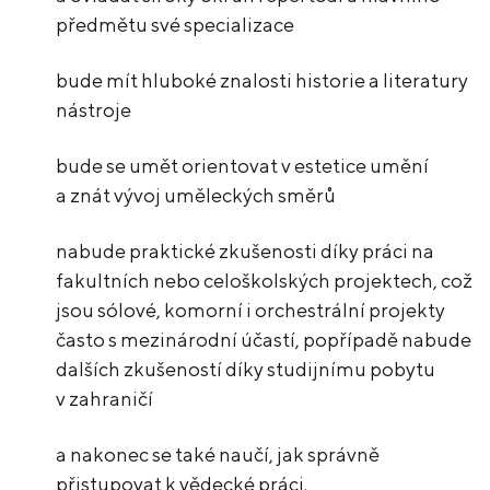
předmětu své specializace
bude mít hluboké znalosti historie a literatury
nástroje
bude se umět orientovat v estetice umění
a znát vývoj uměleckých směrů
nabude praktické zkušenosti díky práci na
fakultních nebo celoškolských projektech, což
jsou sólové, komorní i orchestrální projekty
často s mezinárodní účastí, popřípadě nabude
dalších zkušeností díky studijnímu pobytu
v zahraničí
a nakonec se také naučí, jak správně
přistupovat k vědecké práci.