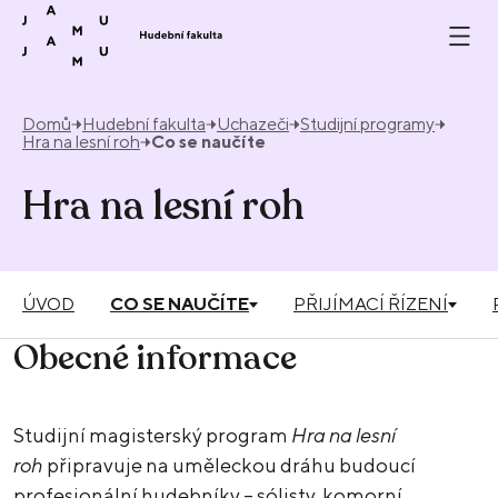
Přeskočit na obsah
Domů
Hudební fakulta
Uchazeči
Studijní programy
Hra na lesní roh
Co se naučíte
Hra na lesní roh
ÚVOD
CO SE NAUČÍTE
PŘIJÍMACÍ ŘÍZENÍ
Obecné informace
Studijní magisterský program
Hra na lesní
roh
připravuje na uměleckou dráhu budoucí
profesionální hudebníky – sólisty, komorní