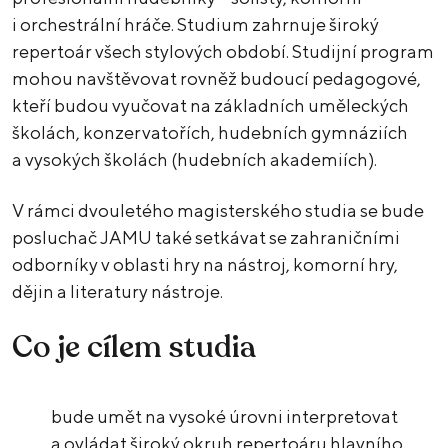
i orchestrální hráče. Studium zahrnuje široký
repertoár všech stylových období. Studijní program
mohou navštěvovat rovněž budoucí pedagogové,
kteří budou vyučovat na základních uměleckých
školách, konzervatořích, hudebních gymnáziích
a vysokých školách (hudebních akademiích).
V rámci dvouletého magisterského studia se bude
posluchač JAMU také setkávat se zahraničními
odborníky v oblasti hry na nástroj, komorní hry,
dějin a literatury nástroje.
Co je cílem studia
bude umět na vysoké úrovni interpretovat
a ovládat široký okruh repertoáru hlavního