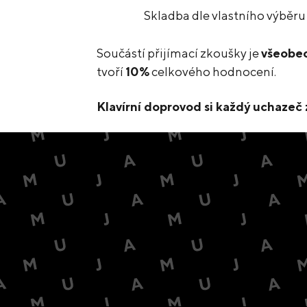
Skladba dle vlastního výběr
Součástí přijímací zkoušky je
všeobec
tvoří
10%
celkového hodnocení.
Klavírní doprovod si každý uchazeč z