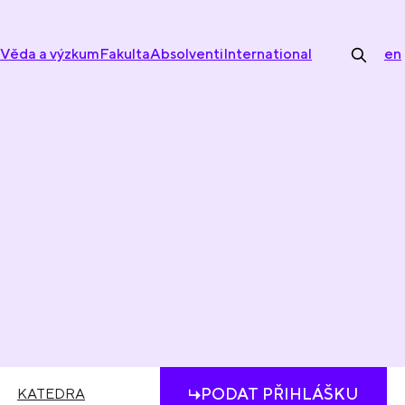
Věda a výzkum
Fakulta
Absolventi
International
en
PODAT PŘIHLÁŠKU
KATEDRA