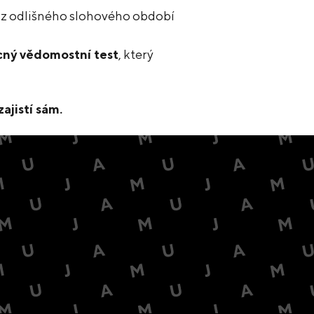
u z odlišného slohového období
ný vědomostní test
, který
ajistí sám.