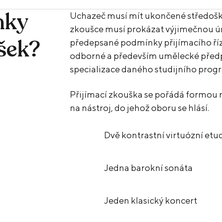
nky
Uchazeč musí mít ukončené středoško
zkoušce musí prokázat výjimečnou úro
šek?
předepsané podmínky přijímacího řízen
odborné a především umělecké před
specializace daného studijního prog
Přijímací zkouška se pořádá formou r
na nástroj, do jehož oboru se hlásí.
Dvě kontrastní virtuózní etu
Jedna barokní sonáta
Jeden klasický koncert