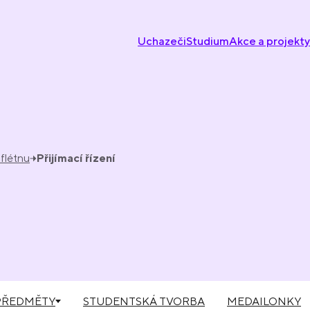
Uchazeči
Studium
Akce a projekty
 flétnu
Přijímací řízení
PŘEDMĚTY
STUDENTSKÁ TVORBA
MEDAILONKY