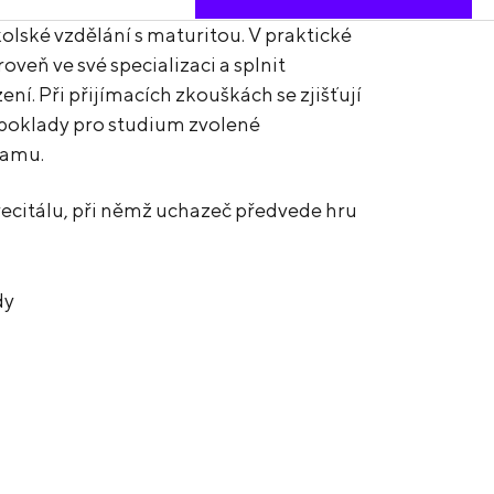
lské vzdělání s maturitou. V praktické
veň ve své specializaci a splnit
í. Při přijímacích zkouškách se zjišťují
poklady pro studium zvolené
ramu.
ecitálu, při němž uchazeč předvede hru
dy