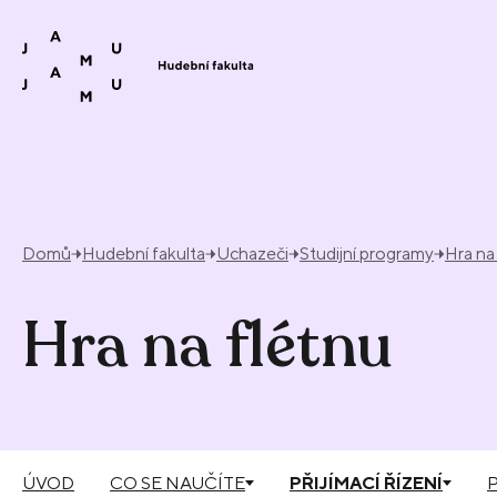
Přeskočit na obsah
Domů
Hudební fakulta
Uchazeči
Studijní programy
Hra na
Hra na flétnu
ÚVOD
CO SE NAUČÍTE
PŘIJÍMACÍ ŘÍZENÍ