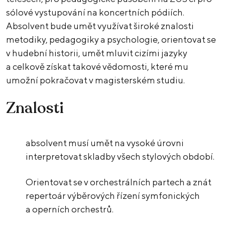
sólové vystupování na koncertních pódiích.
Absolvent bude umět využívat široké znalosti
metodiky, pedagogiky a psychologie, orientovat se
v hudební historii, umět mluvit cizími jazyky
a celkově získat takové vědomosti, které mu
umožní pokračovat v magisterském studiu.
Znalosti
absolvent musí umět na vysoké úrovni
interpretovat skladby všech stylových období.
Orientovat se v orchestrálních partech a znát
repertoár výběrových řízení symfonických
a operních orchestrů.