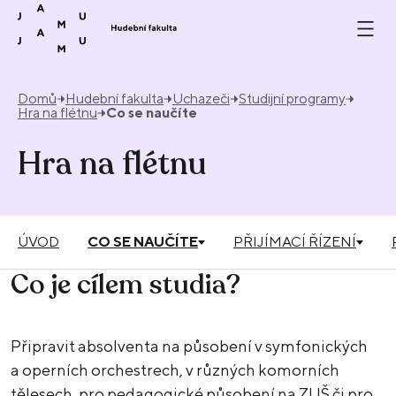
Přeskočit na obsah
Domů
Hudební fakulta
Uchazeči
Studijní programy
Hra na flétnu
Co se naučíte
Hra na flétnu
ÚVOD
CO SE NAUČÍTE
PŘIJÍMACÍ ŘÍZENÍ
Co je cílem studia?
Připravit absolventa na působení v symfonických
a operních orchestrech, v různých komorních
tělesech, pro pedagogické působení na ZUŠ či pro