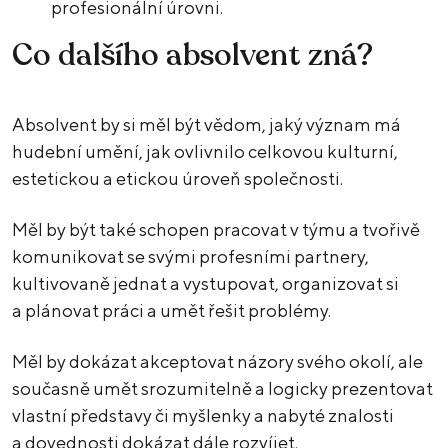
profesionální úrovni.
Co dalšího absolvent zná?
Absolvent by si měl být vědom, jaký význam má
hudební umění, jak ovlivnilo celkovou kulturní,
estetickou a etickou úroveň společnosti.
Měl by být také schopen pracovat v týmu a tvořivě
komunikovat se svými profesními partnery,
kultivovaně jednat a vystupovat, organizovat si
a plánovat práci a umět řešit problémy.
Měl by dokázat akceptovat názory svého okolí, ale
současně umět srozumitelně a logicky prezentovat
vlastní představy či myšlenky a nabyté znalosti
a dovednosti dokázat dále rozvíjet.