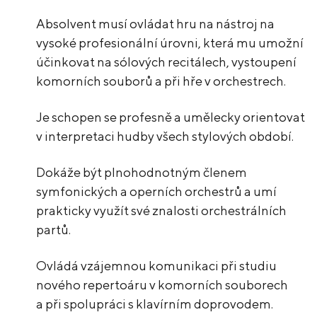
Absolvent musí ovládat hru na nástroj na
vysoké profesionální úrovni, která mu umožní
účinkovat na sólových recitálech, vystoupení
komorních souborů a při hře v orchestrech.
Je schopen se profesně a umělecky orientovat
v interpretaci hudby všech stylových období.
Dokáže být plnohodnotným členem
symfonických a operních orchestrů a umí
prakticky využít své znalosti orchestrálních
partů.
Ovládá vzájemnou komunikaci při studiu
nového repertoáru v komorních souborech
a při spolupráci s klavírním doprovodem.