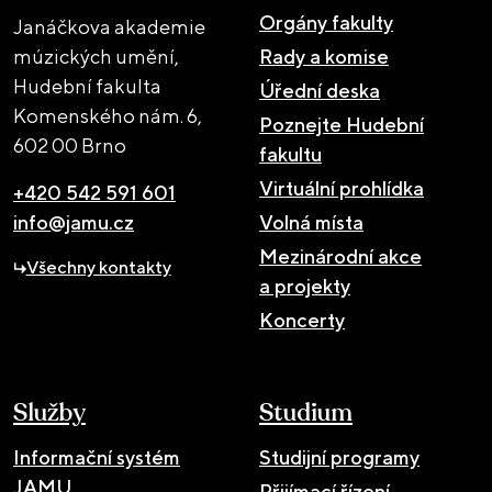
Orgány fakulty
Janáčkova akademie
múzických umění,
Rady a komise
Hudební fakulta
Úřední deska
Komenského nám. 6,
Poznejte Hudební
602 00 Brno
fakultu
Virtuální prohlídka
+420 542 591 601
info@jamu.cz
Volná místa
Mezinárodní akce
Všechny kontakty
a projekty
Koncerty
Služby
Studium
Informační systém
Studijní programy
JAMU
Přijímací řízení