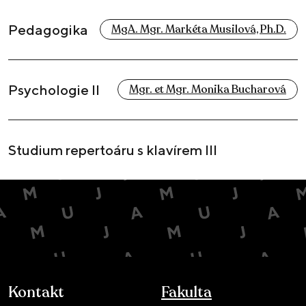
Pedagogika
MgA. Mgr. Markéta Musilová, Ph.D.
Psychologie II
Mgr. et Mgr. Monika Bucharová
Studium repertoáru s klavírem III
Kontakt
Fakulta