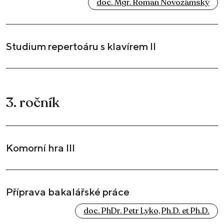
doc. Mgr. Roman Novozámský
Studium repertoáru s klavírem II
3. ročník
Komorní hra III
Příprava bakalářské práce
doc. PhDr. Petr Lyko, Ph.D. et Ph.D.