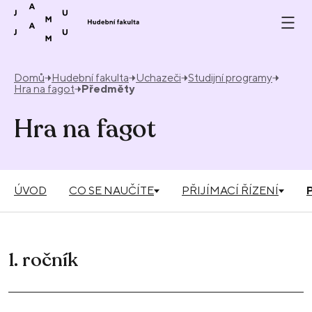
Přeskočit na obsah
Domů
Hudební fakulta
Uchazeči
Studijní programy
Hra na fagot
Předměty
Hra na fagot
ÚVOD
CO SE NAUČÍTE
PŘIJÍMACÍ ŘÍZENÍ
1. ročník