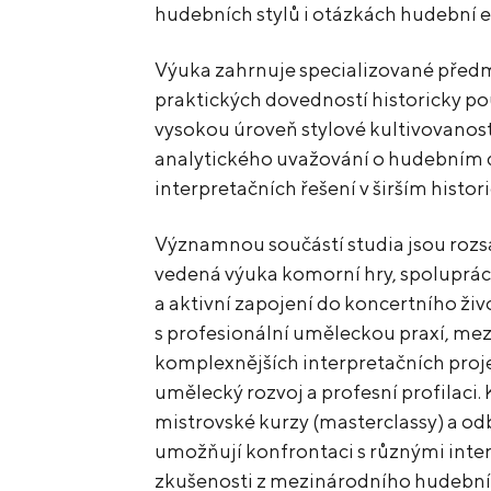
hudebních stylů i otázkách hudební es
Výuka zahrnuje specializované před
praktických dovedností historicky po
vysokou úroveň stylové kultivovanost
analytického uvažování o hudebním 
interpretačních řešení v širším histo
Významnou součástí studia jsou rozs
vedená výuka komorní hry, spoluprá
a aktivní zapojení do koncertního živ
s profesionální uměleckou praxí, mezi
komplexnějších interpretačních proje
umělecký rozvoj a profesní profilaci.
mistrovské kurzy (masterclassy) a o
umožňují konfrontaci s různými inter
zkušenosti z mezinárodního hudebníh