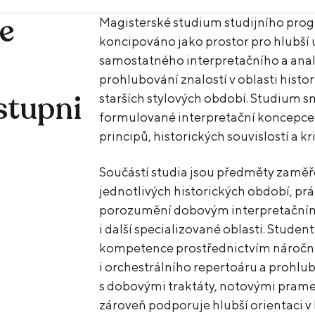
je
Magisterské studium studijního prog
koncipováno jako prostor pro hlubší 
samostatného interpretačního a anal
prohlubování znalostí v oblasti hist
stupni
starších stylových období. Studium s
formulované interpretační koncepce z
principů, historických souvislostí a k
Součástí studia jsou předměty zaměře
jednotlivých historických období, pr
porozumění dobovým interpretačním p
i další specializované oblasti. Student
kompetence prostřednictvím náročn
i orchestrálního repertoáru a prohlu
s dobovými traktáty, notovými prame
zároveň podporuje hlubší orientaci v 