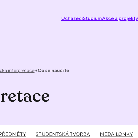
Uchazeči
Studium
Akce a projekty
ická interpretace
Co se naučíte
pretace
PŘEDMĚTY
STUDENTSKÁ TVORBA
MEDAILONKY