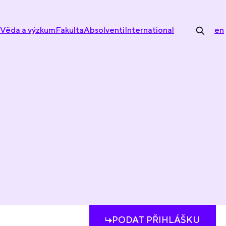
Věda a výzkum
Fakulta
Absolventi
International
en
PODAT PŘIHLÁŠKU