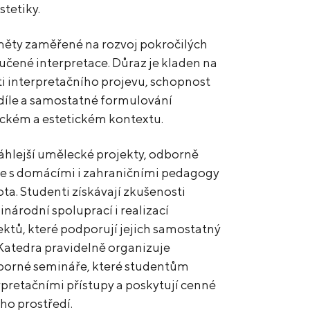
tetiky.
měty zaměřené na rozvoj pokročilých
učené interpretace. Důraz je kladen na
i interpretačního projevu, schopnost
díle a samostatné formulování
rickém a estetickém kontextu.
áhlejší umělecké projekty, odborně
ce s domácími i zahraničními pedagogy
ota. Studenti získávají zkušenosti
národní spoluprací i realizací
ktů, které podporují jejich samostatný
 Katedra pravidelně organizuje
dborné semináře, které studentům
pretačními přístupy a poskytují cenné
o prostředí.