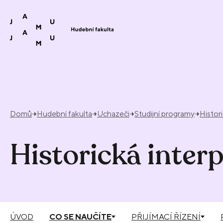
Přeskočit na obsah
Domů
Hudební fakulta
Uchazeči
Studijní programy
Histor
Historická inter
ÚVOD
CO SE NAUČÍTE
PŘIJÍMACÍ ŘÍZENÍ