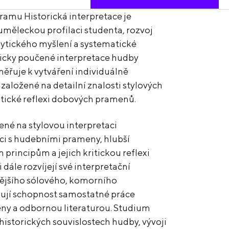
ramu Historická interpretace je
uměleckou profilaci studenta, rozvoj
ytického myšlení a systematické
oricky poučené interpretace hudby
měřuje k vytváření individuálně
aložené na detailní znalosti stylových
ritické reflexi dobových pramenů.
né na stylovou interpretaci
áci s hudebními prameny, hlubší
rincipům a jejich kritickou reflexi
i dále rozvíjejí své interpretační
ějšího sólového, komorního
bují schopnost samostatné práce
ny a odbornou literaturou. Studium
historických souvislostech hudby, vývoji