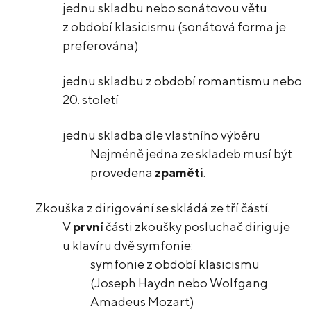
jednu skladbu nebo sonátovou větu
z období klasicismu (sonátová forma je
preferována)
jednu skladbu z období romantismu nebo
20. století
jednu skladba dle vlastního výběru
Nejméně jedna ze skladeb musí být
provedena
zpaměti
.
Zkouška z dirigování se skládá ze tří částí.
V
první
části zkoušky posluchač diriguje
u klavíru dvě symfonie:
symfonie z období klasicismu
(Joseph Haydn nebo Wolfgang
Amadeus Mozart)