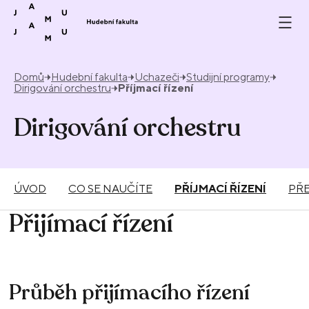
Přeskočit na obsah
Domů
Hudební fakulta
Uchazeči
Studijní programy
Dirigování orchestru
Příjmací řízení
Dirigování orchestru
ÚVOD
CO SE NAUČÍTE
PŘÍJMACÍ ŘÍZENÍ
PŘ
Přijímací řízení
Průběh přijímacího řízení