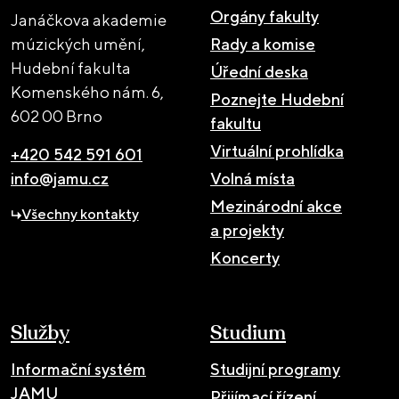
Orgány fakulty
Janáčkova akademie
múzických umění,
Rady a komise
Hudební fakulta
Úřední deska
Komenského nám. 6,
Poznejte Hudební
602 00 Brno
fakultu
Virtuální prohlídka
+420 542 591 601
info@jamu.cz
Volná místa
Mezinárodní akce
Všechny kontakty
a projekty
Koncerty
Služby
Studium
Informační systém
Studijní programy
JAMU
Přijímací řízení