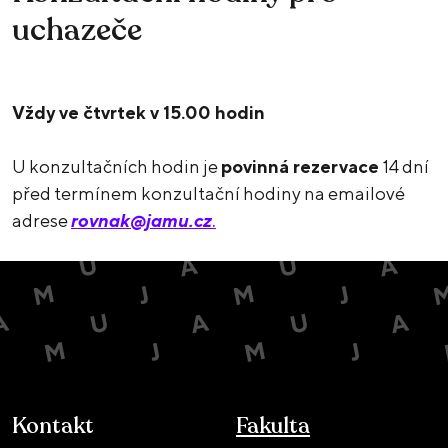
uchazeče
Vždy ve čtvrtek v 15.00 hodin
U konzultačních hodin je
povinná rezervace
14 dní
před termínem konzultační hodiny na emailové
adrese
rovnak@jamu.cz
.
Kontakt
Fakulta