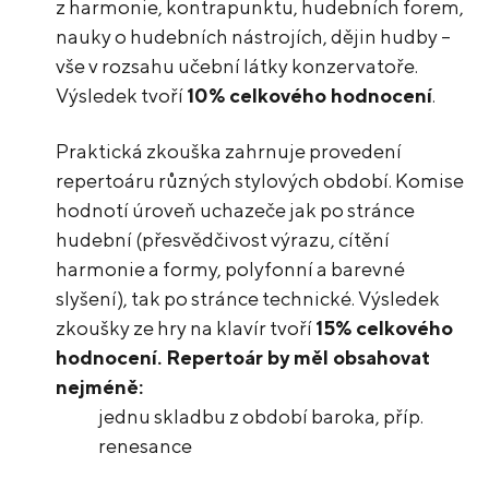
z harmonie, kontrapunktu, hudebních forem,
nauky o hudebních nástrojích, dějin hudby –
vše v rozsahu učební látky konzervatoře.
Výsledek tvoří
10% celkového hodnocení
.
Praktická zkouška zahrnuje provedení
repertoáru různých stylových období. Komise
hodnotí úroveň uchazeče jak po stránce
hudební (přesvědčivost výrazu, cítění
harmonie a formy, polyfonní a barevné
slyšení), tak po stránce technické. Výsledek
zkoušky ze hry na klavír tvoří
15% celkového
hodnocení. Repertoár by měl obsahovat
nejméně:
jednu skladbu z období baroka, příp.
renesance