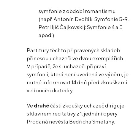
symfonie z období romantismu
(např. Antonín Dvořák: Symfonie 5-9,
Petr Iljič Čajkovskij: Symfonie 4 a 5
apod.)
Partitury těchto připravených skladeb
přinesou uchazeči ve dvou exemplářích.
V případě, že si uchazeči připraví
symfonii, která není uvedená ve výběru, je
nutné informovat 14 dnů před zkouškami
vedoucího katedry.
Ve
druhé
části zkoušky uchazeč diriguje
s klavírem recitativy z 1. jednání opery
Prodaná nevěsta Bedřicha Smetany.