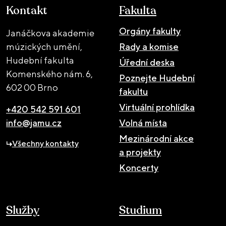
Kontakt
Fakulta
Orgány fakulty
Janáčkova akademie
múzických umění,
Rady a komise
Hudební fakulta
Úřední deska
Komenského nám. 6,
Poznejte Hudební
602 00 Brno
fakultu
Virtuální prohlídka
+420 542 591 601
info@jamu.cz
Volná místa
Mezinárodní akce
Všechny kontakty
a projekty
Koncerty
Služby
Studium