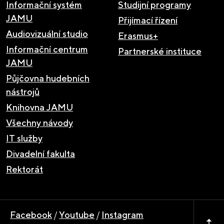
Informační systém
Studijní programy
JAMU
Přijímací řízení
Audiovizuální studio
Erasmus+
Informační centrum
Partnerské instituce
JAMU
Půjčovna hudebních
nástrojů
Knihovna JAMU
Všechny návody
IT služby
Divadelní fakulta
Rektorát
Facebook
/
Youtube
/
Instagram