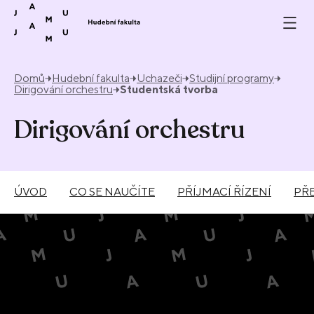
Přeskočit na obsah
Domů
Hudební fakulta
Uchazeči
Studijní programy
Dirigování orchestru
Studentská tvorba
Dirigování orchestru
ÚVOD
CO SE NAUČÍTE
PŘÍJMACÍ ŘÍZENÍ
PŘ