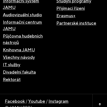
Informační systém
Studijní programy
JAMU
Přijímací řízení
Audiovizuální studio
Erasmus+
Informační centrum
Partnerské instituce
JAMU
Půjčovna hudebních
nástrojů
Knihovna JAMU
Všechny návody
IT služby
Divadelní fakulta
Rektorát
Facebook
/
Youtube
/
Instagram