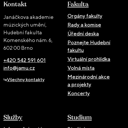
Kontakt
Fakulta
Orgány fakulty
Janáčkova akademie
múzických umění,
Rady a komise
Hudební fakulta
Úřední deska
Komenského nám. 6,
Poznejte Hudební
602 00 Brno
fakultu
Virtuální prohlídka
+420 542 591 601
info@jamu.cz
Volná místa
Mezinárodní akce
Všechny kontakty
a projekty
Koncerty
Služby
Studium