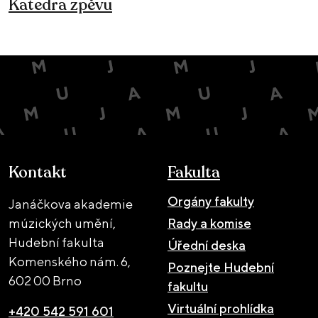
Katedra zpěvu
Kontakt
Fakulta
Orgány fakulty
Janáčkova akademie
múzických umění,
Rady a komise
Hudební fakulta
Úřední deska
Komenského nám. 6,
Poznejte Hudební
602 00 Brno
fakultu
Virtuální prohlídka
+420 542 591 601