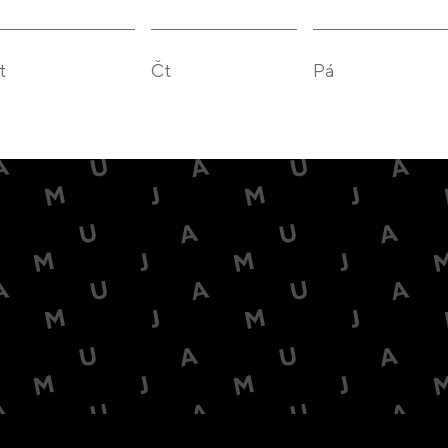
t
Čt
Pá