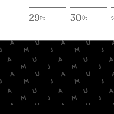
29
30
Po
Út
S