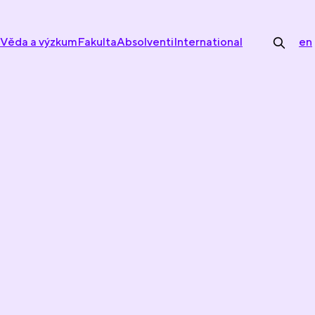
Věda a výzkum
Fakulta
Absolventi
International
en