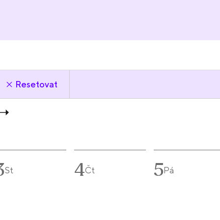
Resetovat
3
4
5
St
Čt
Pá