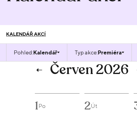
KALENDÁŘ AKCÍ
Pohled:
Kalendář
Typ akce:
Premiéra
Červen 2026
1
2
Po
Út