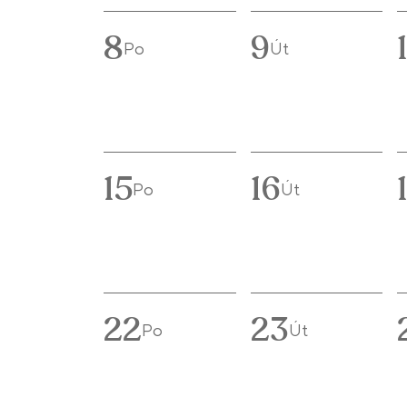
8
9
Po
Út
15
16
Po
Út
22
23
Po
Út