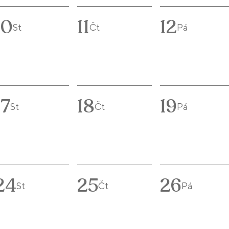
10
11
12
St
Čt
Pá
17
18
19
St
Čt
Pá
24
25
26
St
Čt
Pá