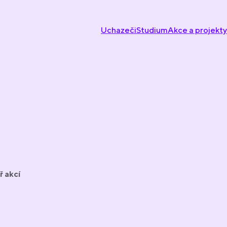
Uchazeči
Studium
Akce a projekty
ř akcí