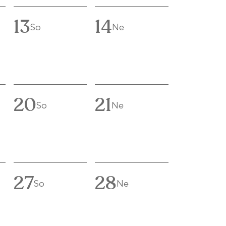
13
14
So
Ne
20
21
So
Ne
27
28
So
Ne