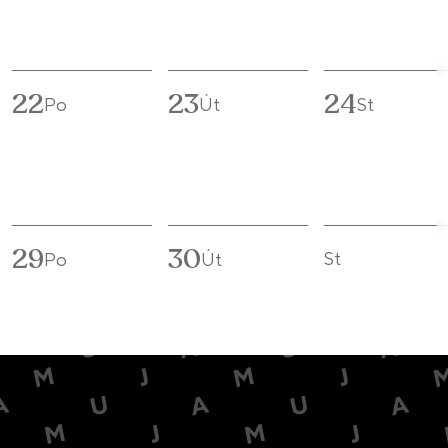
22
23
24
Po
Út
St
29
30
St
Po
Út