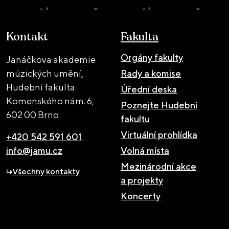
Kontakt
Fakulta
Orgány fakulty
Janáčkova akademie
múzických umění,
Rady a komise
Hudební fakulta
Úřední deska
Komenského nám. 6,
Poznejte Hudební
602 00 Brno
fakultu
Virtuální prohlídka
+420 542 591 601
info@jamu.cz
Volná místa
Mezinárodní akce
Všechny kontakty
a projekty
Koncerty