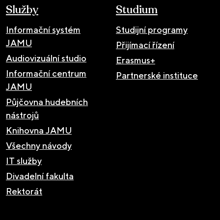
Služby
Studium
Informační systém
Studijní programy
JAMU
Přijímací řízení
Audiovizuální studio
Erasmus+
Informační centrum
Partnerské instituce
JAMU
Půjčovna hudebních
nástrojů
Knihovna JAMU
Všechny návody
IT služby
Divadelní fakulta
Rektorát