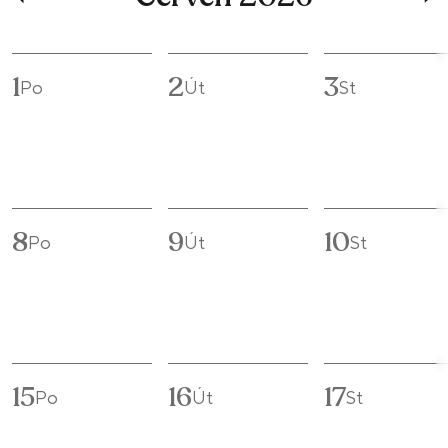
1
2
3
Po
Út
St
8
9
10
Po
Út
St
15
16
17
Po
Út
St