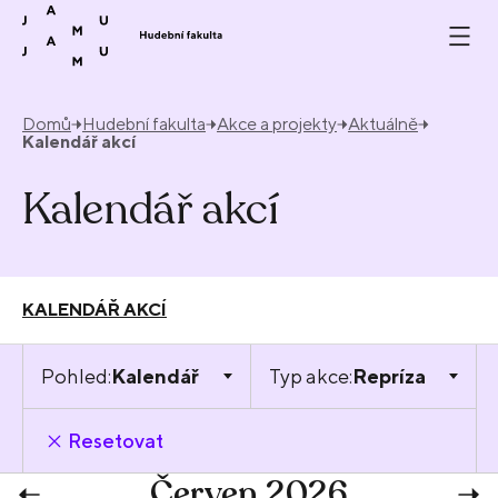
Přeskočit na obsah
Domů
Hudební fakulta
Akce a projekty
Aktuálně
Kalendář akcí
Kalendář akcí
KALENDÁŘ AKCÍ
Pohled:
Kalendář
Typ akce:
Repríza
Resetovat
Červen 2026