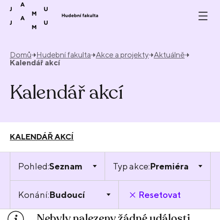
Přeskočit na obsah
Domů
Hudební fakulta
Akce a projekty
Aktuálně
Kalendář akcí
Kalendář akcí
KALENDÁŘ AKCÍ
Pohled:
Seznam
Typ akce:
Premiéra
Konání:
Budoucí
Resetovat
Nebyly nalezeny žádné události