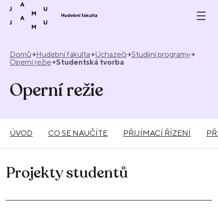
Přeskočit na obsah
Domů
Hudební fakulta
Uchazeči
Studijní programy
Operní režie
Studentská tvorba
Operní režie
ÚVOD
CO SE NAUČÍTE
PŘIJÍMACÍ ŘÍZENÍ
PŘ
Projekty studentů