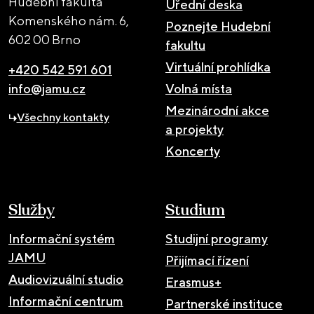
Hudební fakulta
Úřední deska
Komenského nám. 6,
Poznejte Hudební
602 00 Brno
fakultu
Virtuální prohlídka
+420 542 591 601
info@jamu.cz
Volná místa
Mezinárodní akce
Všechny kontakty
a projekty
Koncerty
Služby
Studium
Informační systém
Studijní programy
JAMU
Přijímací řízení
Audiovizuální studio
Erasmus+
Informační centrum
Partnerské instituce