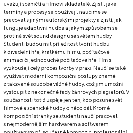
uvažují scéničtí a filmoví skladatelé. Zjistí, jaké
termíny a procesy se používají, naučíme se
pracovat s jinými autorskými projekty a zjistí, jak
funguje adaptivní hudba a jakým způsobem se
protíná svět sound designu se světem hudby.
Studenti budou mít příležitost tvořit hudbu
k divadelní hře, krátkému filmu, počítačové
animaci či jednoduché počítačové hře. Tím si
vyzkoušejí celý proces tvorby v praxi. Naučí se také
využívat moderní kompoziční postupy známé
z takzvané soudobé vážné hudby, což jim umožní
vystoupit z nekonečné řady žánrových plagiátorů. V
současnosti totiž uspěje jen ten, kdo posune svět
filmové a scénické hudby o něco dál. Kromě
kompoziční stránky se studenti naučí pracovat
s nejmodernějším hardwarem a softwarem
používaným při současné kompozici profesionální