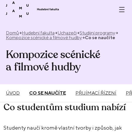
Přeskočit na obsah
Domů
Hudební fakulta
Uchazeči
Studijní programy
Kompozice scénické a filmové hudby
Co se naučíte
Kompozice scénické
a filmové hudby
ÚVOD
CO SE NAUČÍTE
PŘIJÍMACÍ ŘÍZENÍ
P
Co studentům studium nabízí
Studenty naučí kromě vlastní tvorby i způsob, jak