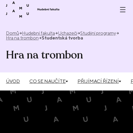
Přeskočit na obsah
Domů
Hudební fakulta
Uchazeči
Studijní programy
Hra na trombon
Studentská tvorba
Hra na trombon
ÚVOD
CO SE NAUČÍTE
PŘIJÍMACÍ ŘÍZENÍ