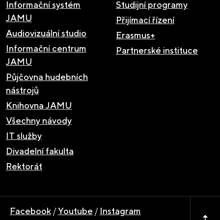
Informační systém
Studijní programy
JAMU
Přijímací řízení
Audiovizuální studio
Erasmus+
Informační centrum
Partnerské instituce
JAMU
Půjčovna hudebních
nástrojů
Knihovna JAMU
Všechny návody
IT služby
Divadelní fakulta
Rektorát
Facebook
/
Youtube
/
Instagram