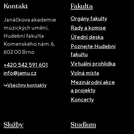
Kontakt
Fakulta
Orgány fakulty
Janáčkova akademie
múzických umění,
Rady a komise
Hudební fakulta
Úřední deska
Komenského nám. 6,
Poznejte Hudební
602 00 Brno
fakultu
Virtuální prohlídka
+420 542 591 601
info@jamu.cz
Volná místa
Mezinárodní akce
Všechny kontakty
a projekty
Koncerty
Služby
Studium