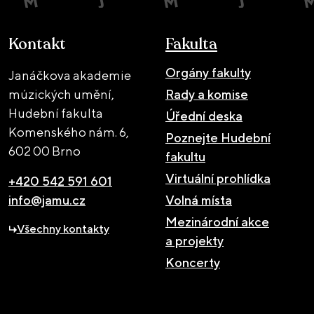
Kontakt
Fakulta
Orgány fakulty
Janáčkova akademie
múzických umění,
Rady a komise
Hudební fakulta
Úřední deska
Komenského nám. 6,
Poznejte Hudební
602 00 Brno
fakultu
Virtuální prohlídka
+420 542 591 601
info@jamu.cz
Volná místa
Mezinárodní akce
Všechny kontakty
a projekty
Koncerty