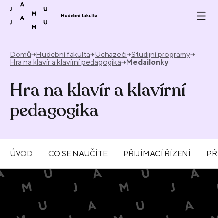
Přeskočit na obsah
Domů
Hudební fakulta
Uchazeči
Studijní programy
Hra na klavír a klavírní pedagogika
Medailonky
Hra na klavír a klavírní
pedagogika
ÚVOD
CO SE NAUČÍTE
PŘIJÍMACÍ ŘÍZENÍ
PŘ