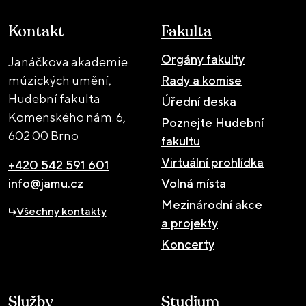
Kontakt
Fakulta
Orgány fakulty
Janáčkova akademie
múzických umění,
Rady a komise
Hudební fakulta
Úřední deska
Komenského nám. 6,
Poznejte Hudební
602 00 Brno
fakultu
Virtuální prohlídka
+420 542 591 601
info@jamu.cz
Volná místa
Mezinárodní akce
Všechny kontakty
a projekty
Koncerty
Služby
Studium