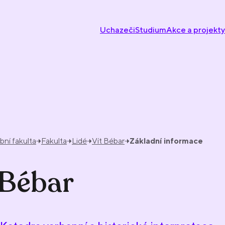
Uchazeči
Studium
Akce a projekty
ní fakulta
Fakulta
Lidé
Vít Bébar
Základní informace
 Bébar