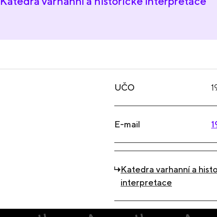
Katedra varhanní a historické interpretace
UČO
1
E-mail
1
Katedra varhanní a hist
interpretace