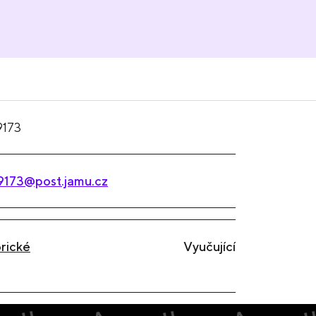
9173
9173@post.jamu.cz
orické
Vyučující