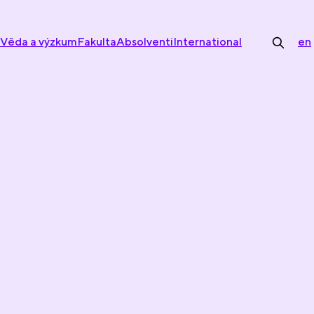
Věda a výzkum
Fakulta
Absolventi
International
en