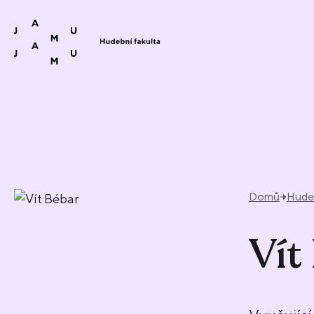
Přeskočit na obsah
Domů
Hudeb
Vít