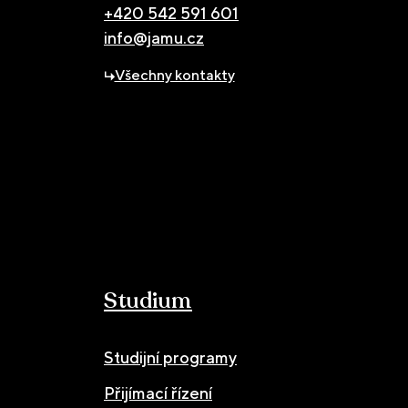
+420 542 591 601
info@jamu.cz
Všechny kontakty
Studium
Studijní programy
Přijímací řízení