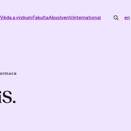
Věda a výzkum
Fakulta
Absolventi
International
en
nformace
iS.