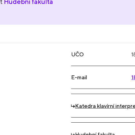
nt
Hudební fakulta
UČO
1
E-mail
1
Katedra klavírní interpr
Hudební fakulta