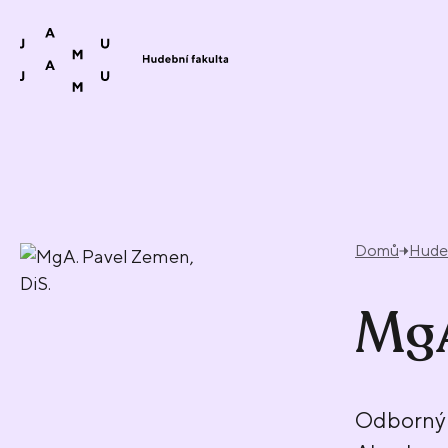
Přeskočit na obsah
Domů
Hudeb
MgA
Odborný 