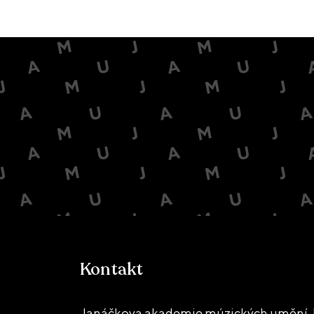
Kontakt
Janáčkova akademie múzických umění, 