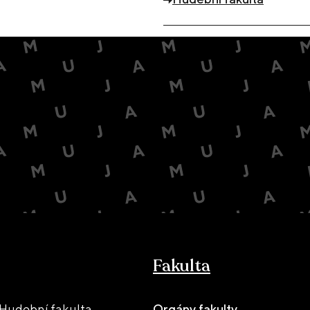
Fakulta
Hudební fakulta
Orgány fakulty