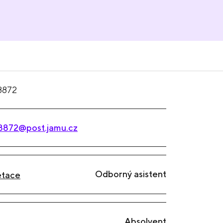
8872
8872@post.jamu.cz
Odborný asistent
etace
Absolvent