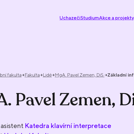
Uchazeči
Studium
Akce a projekty
ní fakulta
Fakulta
Lidé
MgA. Pavel Zemen, DiS.
Základní i
. Pavel Zemen, D
asistent
Katedra klavírní interpretace