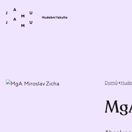
Přeskočit na obsah
Domů
Hudeb
MgA