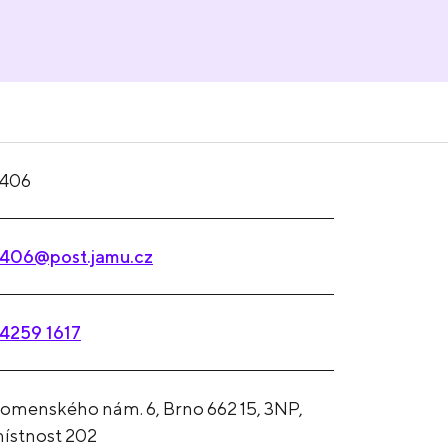
406
406@post.jamu.cz
4259 1617
omenského nám. 6, Brno 662 15, 3NP,
ístnost 202