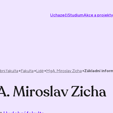
Uchazeči
Studium
Akce a projekty
ní fakulta
Fakulta
Lidé
MgA. Miroslav Zicha
Základní infor
. Miroslav Zicha