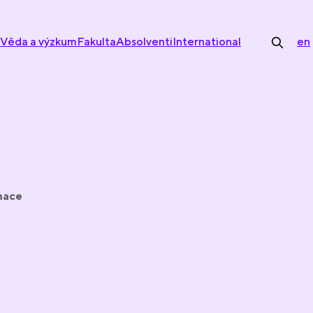
Věda a výzkum
Fakulta
Absolventi
International
en
mace