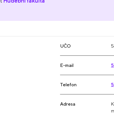
nt
Hudební fakulta
UČO
5
E-mail
5
Telefon
5
Adresa
K
m