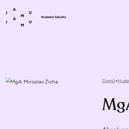
Přeskočit na obsah
Domů
Hudeb
MgA