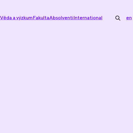
Věda a výzkum
Fakulta
Absolventi
International
en