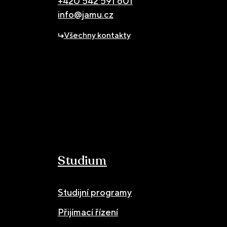
+420 542 591 601
info@jamu.cz
Všechny kontakty
Studium
Studijní programy
Přijímací řízení