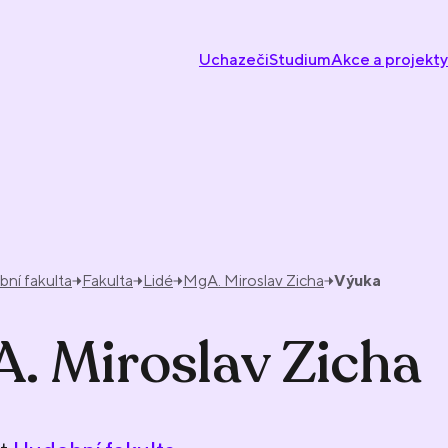
Uchazeči
Studium
Akce a projekty
ní fakulta
Fakulta
Lidé
MgA. Miroslav Zicha
Výuka
. Miroslav Zicha