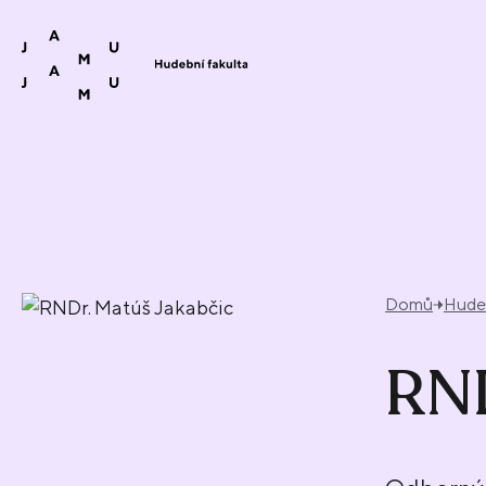
Přeskočit na obsah
Domů
Hudeb
RND