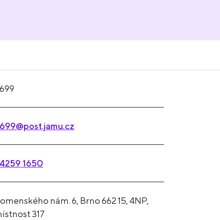
699
699@post.jamu.cz
4259 1650
omenského nám. 6, Brno 662 15, 4NP,
ístnost 317