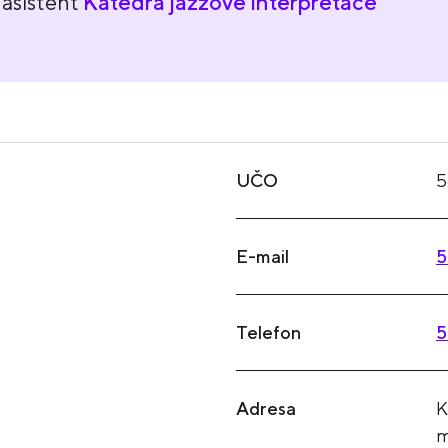
asistent
Katedra jazzové interpretace
UČO
5
E-mail
5
Telefon
5
Adresa
K
m