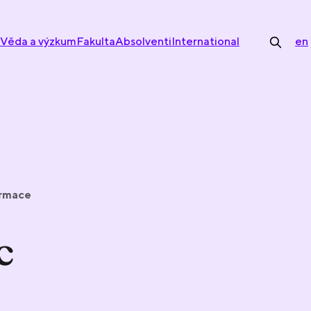
Věda a výzkum
Fakulta
Absolventi
International
en
ormace
c