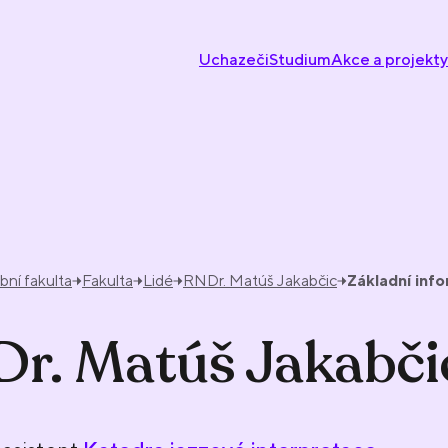
Uchazeči
Studium
Akce a projekty
ní fakulta
Fakulta
Lidé
RNDr. Matúš Jakabčic
Základní inf
r. Matúš Jakabči