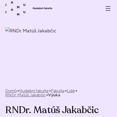
Přeskočit na obsah
Domů
Hudební fakulta
Fakulta
Lidé
RNDr. Matúš Jakabčic
Výuka
RNDr. Matúš Jakabčic