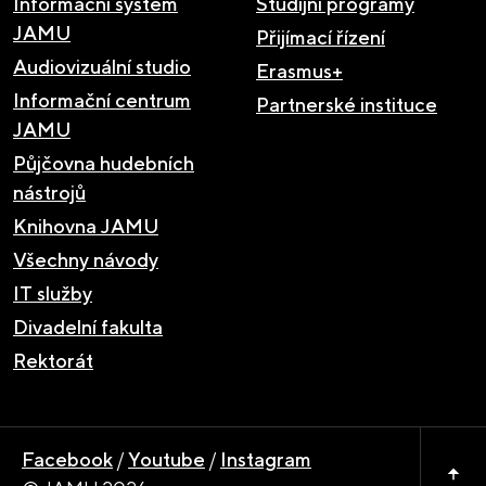
Informační systém
Studijní programy
JAMU
Přijímací řízení
Audiovizuální studio
Erasmus+
Informační centrum
Partnerské instituce
JAMU
Půjčovna hudebních
nástrojů
Knihovna JAMU
Všechny návody
IT služby
Divadelní fakulta
Rektorát
Facebook
/
Youtube
/
Instagram