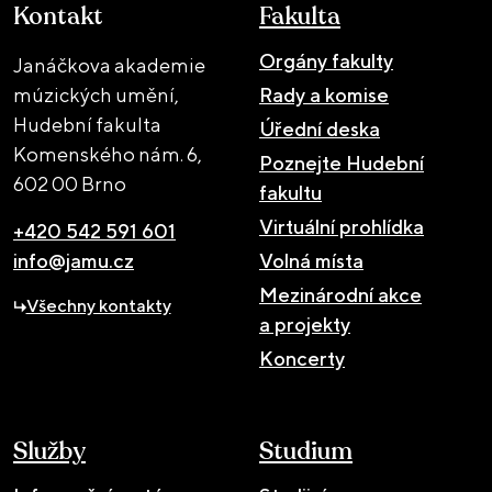
Kontakt
Fakulta
Orgány fakulty
Janáčkova akademie
múzických umění,
Rady a komise
Hudební fakulta
Úřední deska
Komenského nám. 6,
Poznejte Hudební
602 00 Brno
fakultu
Virtuální prohlídka
+420 542 591 601
info@jamu.cz
Volná místa
Mezinárodní akce
Všechny kontakty
a projekty
Koncerty
Služby
Studium