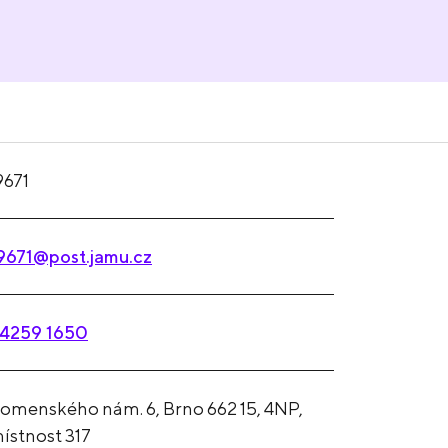
9671
9671@post.jamu.cz
4259 1650
omenského nám. 6, Brno 662 15, 4NP,
ístnost 317