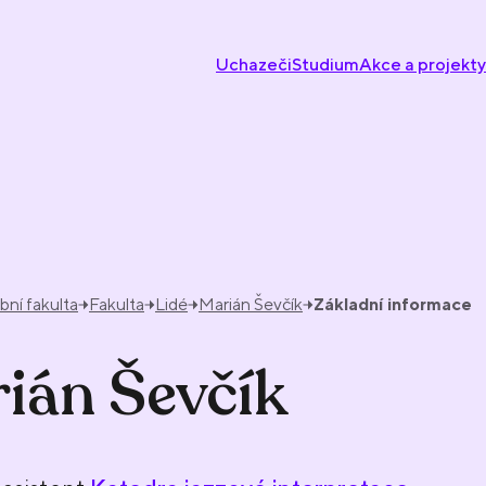
Uchazeči
Studium
Akce a projekty
ní fakulta
Fakulta
Lidé
Marián Ševčík
Základní informace
ián Ševčík