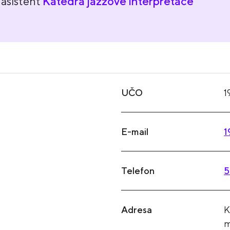
asistent
Katedra jazzové interpretace
UČO
1
E-mail
1
Telefon
5
Adresa
K
m