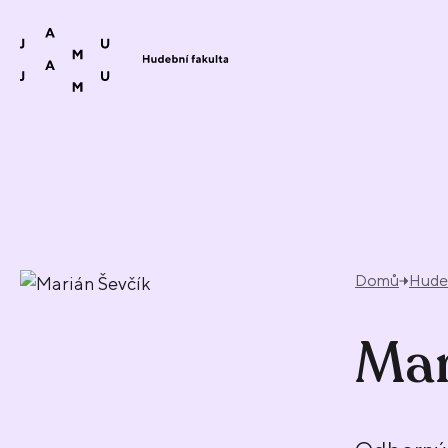
Přeskočit na obsah
Domů
Hudeb
Mar