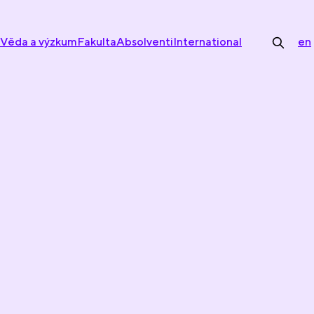
Věda a výzkum
Fakulta
Absolventi
International
en