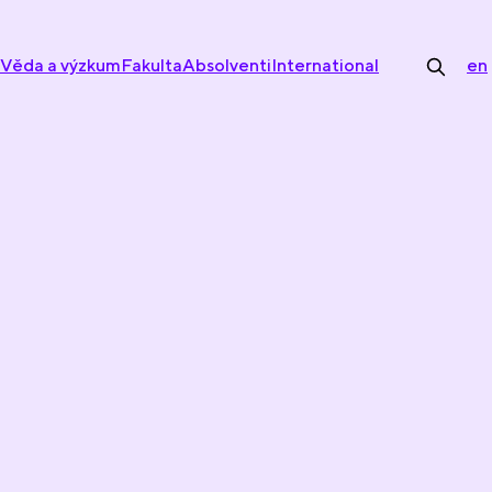
Věda a výzkum
Fakulta
Absolventi
International
en