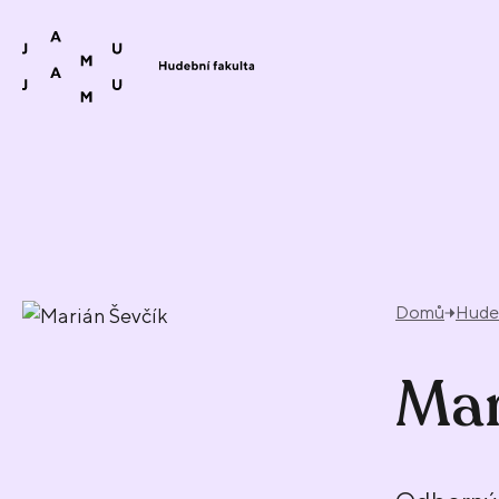
Přeskočit na obsah
Domů
Hudeb
Mar