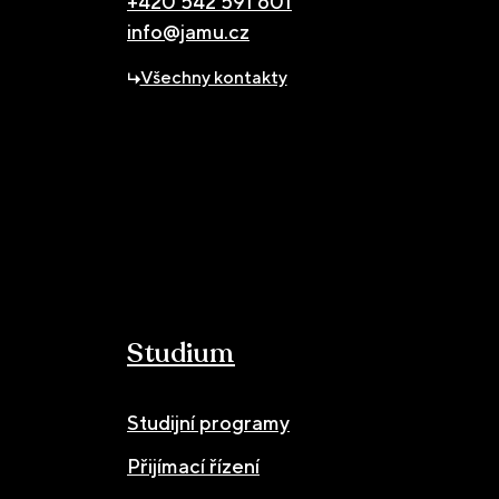
+420 542 591 601
info@jamu.cz
Všechny kontakty
Studium
Studijní programy
Přijímací řízení