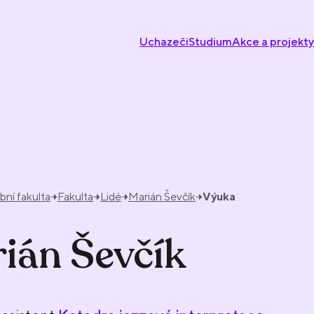
Uchazeči
Studium
Akce a projekty
ní fakulta
Fakulta
Lidé
Marián Ševčík
Výuka
ián Ševčík