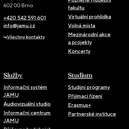
602 00 Brno
fakultu
Virtuální prohlídka
+420 542 591 601
info@jamu.cz
Volná místa
Mezinárodní akce
Všechny kontakty
a projekty
Koncerty
Služby
Studium
Informační systém
Studijní programy
JAMU
Přijímací řízení
Audiovizuální studio
Erasmus+
Informační centrum
Partnerské instituce
JAMU