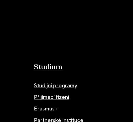
Studium
Studijní programy
Přijímací řízení
Erasmus+
Partnerské instituce