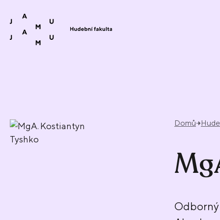
Přeskočit na obsah
Domů
Hudeb
MgA
Odborný 