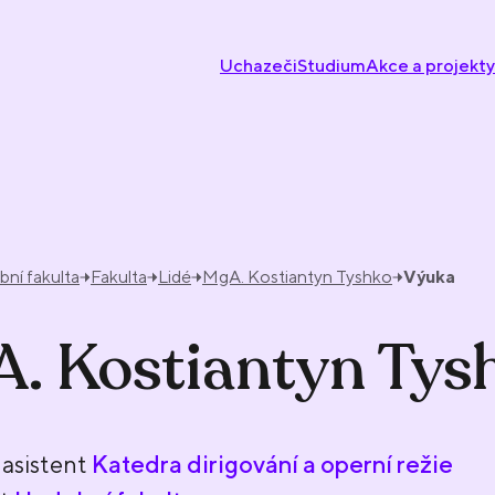
Uchazeči
Studium
Akce a projekty
ní fakulta
Fakulta
Lidé
MgA. Kostiantyn Tyshko
Výuka
. Kostiantyn Tys
asistent
Katedra dirigování a operní režie