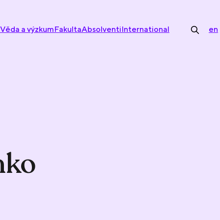
Věda a výzkum
Fakulta
Absolventi
International
en
hko