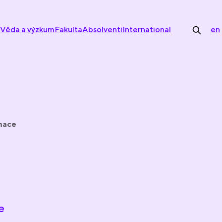
Věda a výzkum
Fakulta
Absolventi
International
en
rmace
e