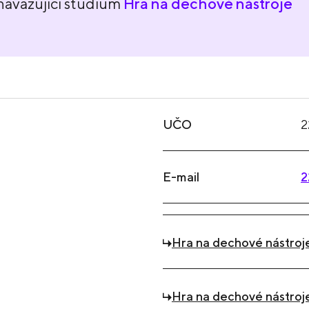
navazující studium
Hra na dechové nástroje
UČO
2
E-mail
2
Hra na dechové nástroje
Hra na dechové nástroje