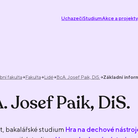
Uchazeči
Studium
Akce a projekty
ní fakulta
Fakulta
Lidé
BcA. Josef Paik, DiS.
Základní info
. Josef Paik, DiS.
t, bakalářské studium
Hra na dechové nástroj