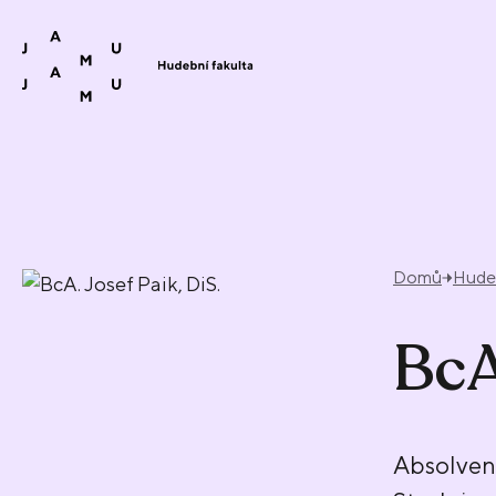
Přeskočit na obsah
Domů
Hudeb
BcA
Absolven