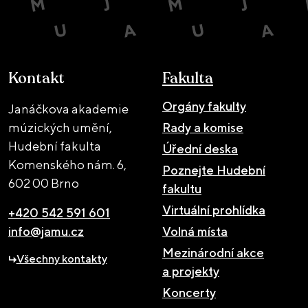
Kontakt
Fakulta
Orgány fakulty
Janáčkova akademie
múzických umění,
Rady a komise
Hudební fakulta
Úřední deska
Komenského nám. 6,
Poznejte Hudební
602 00 Brno
fakultu
Virtuální prohlídka
+420 542 591 601
info@jamu.cz
Volná místa
Mezinárodní akce
Všechny kontakty
a projekty
Koncerty