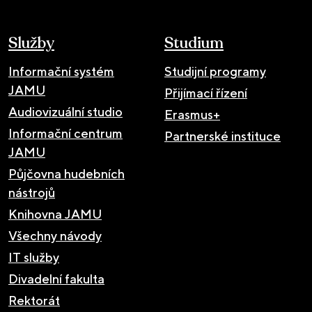
Služby
Studium
Informační systém
Studijní programy
JAMU
Přijímací řízení
Audiovizuální studio
Erasmus+
Informační centrum
Partnerské instituce
JAMU
Půjčovna hudebních
nástrojů
Knihovna JAMU
Všechny návody
IT služby
Divadelní fakulta
Rektorát