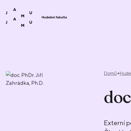
Přeskočit na obsah
Domů
Hudeb
doc
Externí 