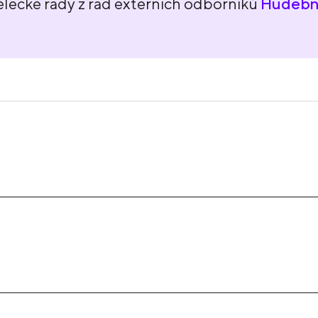
lecké rady z řad externích odborníků
Hudební