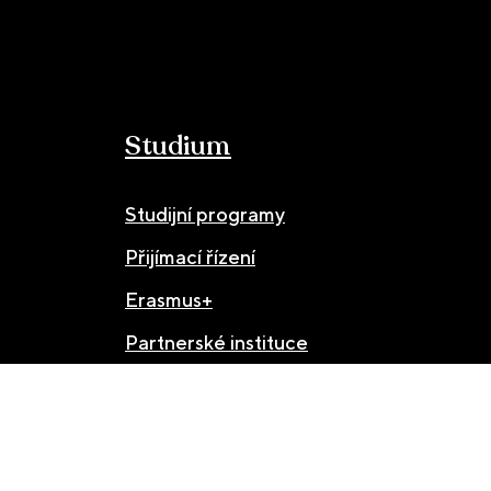
Studium
Studijní programy
Přijímací řízení
Erasmus+
Partnerské instituce
© JAMU 2026