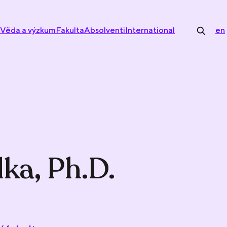
Věda a výzkum
Fakulta
Absolventi
International
en
dka, Ph.D.