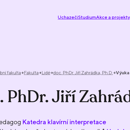
Uchazeči
Studium
Akce a projekty
ní fakulta
Fakulta
Lidé
doc. PhDr. Jiří Zahrádka, Ph.D.
Výuka
. PhDr. Jiří Zahrá
pedagog
Katedra klavírní interpretace