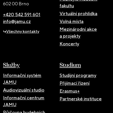
602 00 Brno
fakultu
Virtuální prohlídka
+420 542 591 601
info@jamu.cz
Volná místa
Mezinárodní akce
Všechny kontakty
a projekty
Koncerty
Služby
Studium
Informační systém
Studijní programy
JAMU
Přijímací řízení
Audiovizuální studio
Erasmus+
Informační centrum
Partnerské instituce
JAMU
Půjčovna hudebních