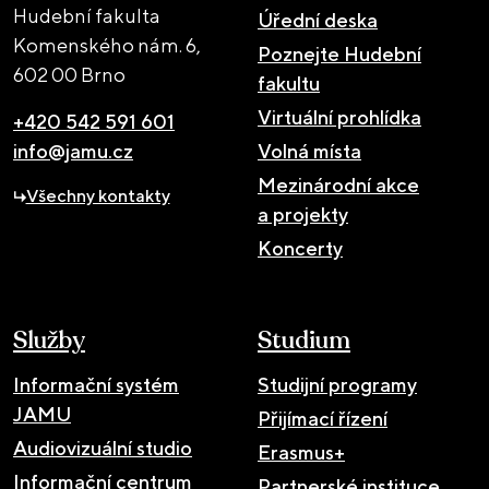
Hudební fakulta
Úřední deska
Komenského nám. 6,
Poznejte Hudební
602 00 Brno
fakultu
Virtuální prohlídka
+420 542 591 601
info@jamu.cz
Volná místa
Mezinárodní akce
Všechny kontakty
a projekty
Koncerty
Služby
Studium
Informační systém
Studijní programy
JAMU
Přijímací řízení
Audiovizuální studio
Erasmus+
Informační centrum
Partnerské instituce