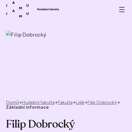
Přeskočit na obsah
Domů
Hudební fakulta
Fakulta
Lidé
Filip Dobrocký
Základní informace
Filip Dobrocký