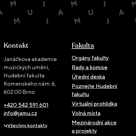
Kontakt
Fakulta
Orgány fakulty
Janáčkova akademie
múzických umění,
Rady a komise
Hudební fakulta
Úřední deska
Komenského nám. 6,
Poznejte Hudební
602 00 Brno
fakultu
Virtuální prohlídka
+420 542 591 601
info@jamu.cz
Volná místa
Mezinárodní akce
Všechny kontakty
a projekty