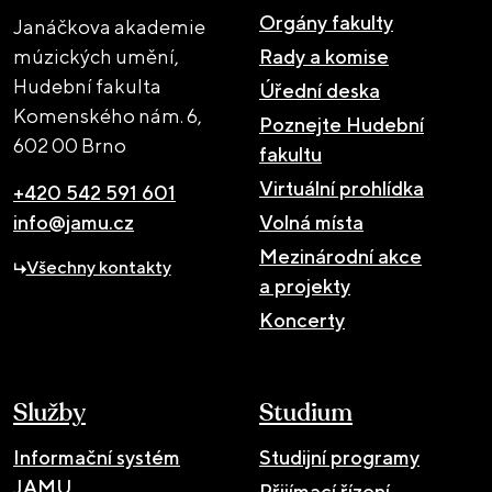
Orgány fakulty
Janáčkova akademie
múzických umění,
Rady a komise
Hudební fakulta
Úřední deska
Komenského nám. 6,
Poznejte Hudební
602 00 Brno
fakultu
Virtuální prohlídka
+420 542 591 601
info@jamu.cz
Volná místa
Mezinárodní akce
Všechny kontakty
a projekty
Koncerty
Služby
Studium
Informační systém
Studijní programy
JAMU
Přijímací řízení