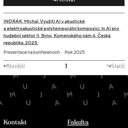
INDRÁK, Michal. Využití AI v akustické
a elektroakustické polytemporální kompozici. In AI pro
hudební sektor II, Brno, Komenského nám 6, Česká
republika. 2025.
Prezentace na konferencích
Rok
2025
Novější
1
Starší
Kontakt
Fakulta