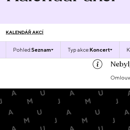
KALENDÁŘ AKCÍ
Pohled:
Seznam
Typ akce:
Koncert
K
Nebyl
Omlouvám