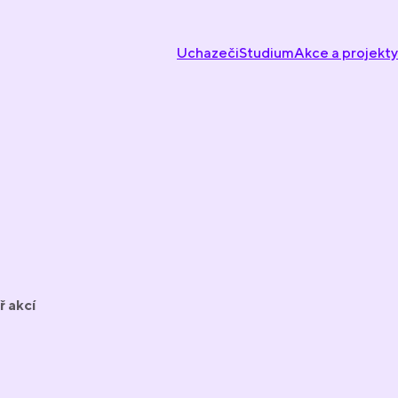
Uchazeči
Studium
Akce a projekty
ř akcí