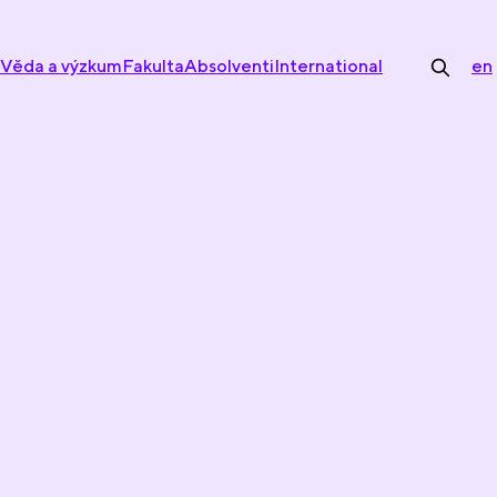
Věda a výzkum
Fakulta
Absolventi
International
en