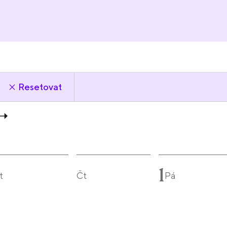
Resetovat
1
t
Čt
Pá