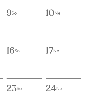
9
10
So
Ne
16
17
So
Ne
23
24
So
Ne