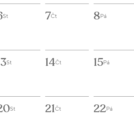
6
7
8
St
Čt
Pá
13
14
15
St
Čt
Pá
20
21
22
St
Čt
Pá