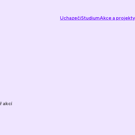
Uchazeči
Studium
Akce a projekty
ř akcí