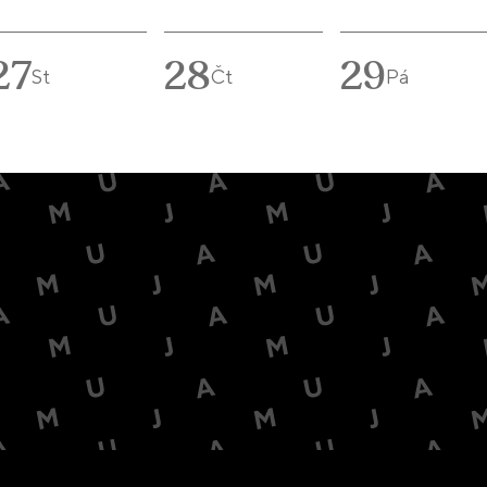
27
28
29
St
Čt
Pá