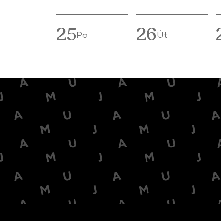
25
26
Po
Út