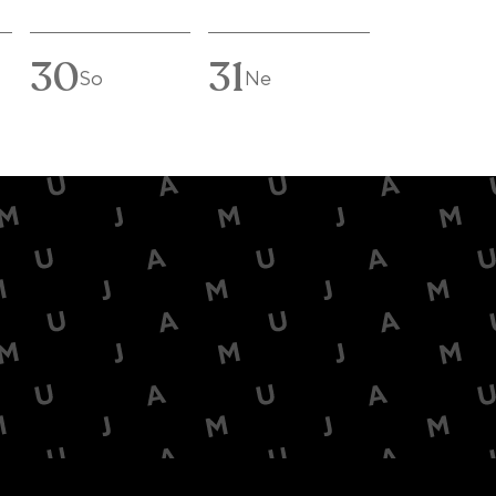
30
31
So
Ne