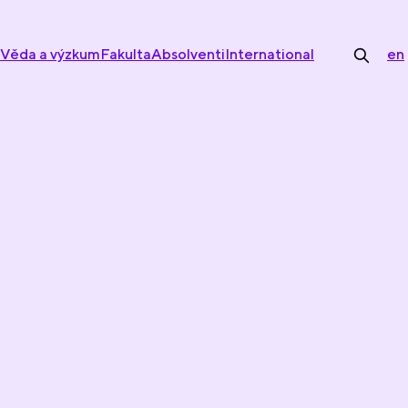
Věda a výzkum
Fakulta
Absolventi
International
en