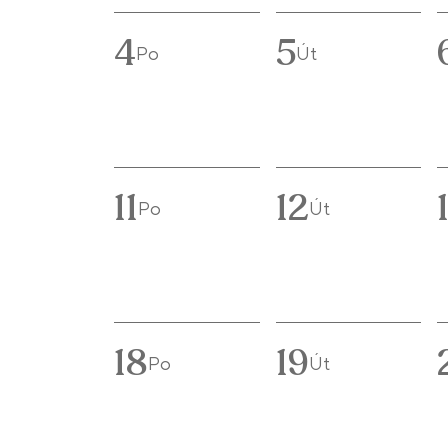
4
5
Po
Út
11
12
Po
Út
18
19
Po
Út