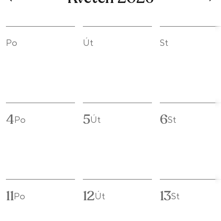
Po
Út
St
4
5
6
Po
Út
St
11
12
13
Po
Út
St