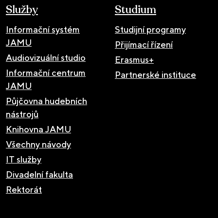
Služby
Studium
Informační systém
Studijní programy
JAMU
Přijímací řízení
Audiovizuální studio
Erasmus+
Informační centrum
Partnerské instituce
JAMU
Půjčovna hudebních
nástrojů
Knihovna JAMU
Všechny návody
IT služby
Divadelní fakulta
Rektorát