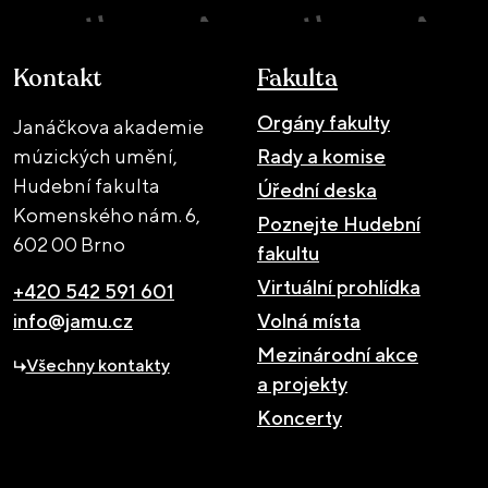
Kontakt
Fakulta
Orgány fakulty
Janáčkova akademie
múzických umění,
Rady a komise
Hudební fakulta
Úřední deska
Komenského nám. 6,
Poznejte Hudební
602 00 Brno
fakultu
Virtuální prohlídka
+420 542 591 601
info@jamu.cz
Volná místa
Mezinárodní akce
Všechny kontakty
a projekty
Koncerty