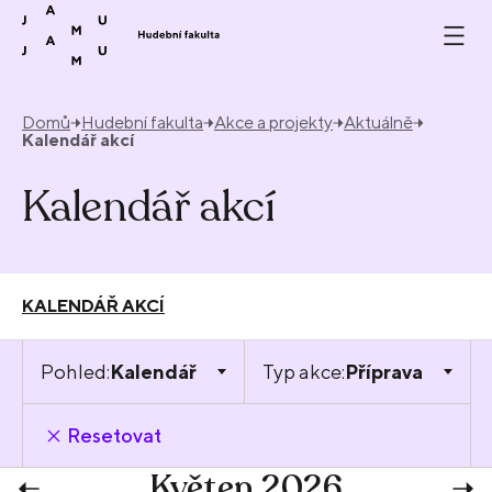
Přeskočit na obsah
Domů
Hudební fakulta
Akce a projekty
Aktuálně
Kalendář akcí
Kalendář akcí
KALENDÁŘ AKCÍ
Pohled:
Kalendář
Typ akce:
Příprava
Resetovat
Květen 2026