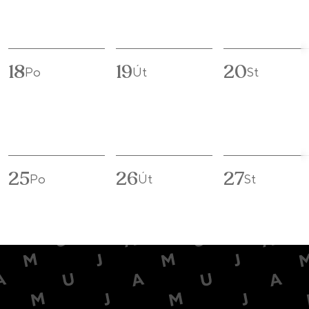
18
19
20
Po
Út
St
25
26
27
Po
Út
St