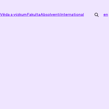
Věda a výzkum
Fakulta
Absolventi
International
en