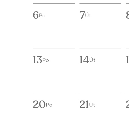
6
7
Po
Út
13
14
Po
Út
20
21
Po
Út