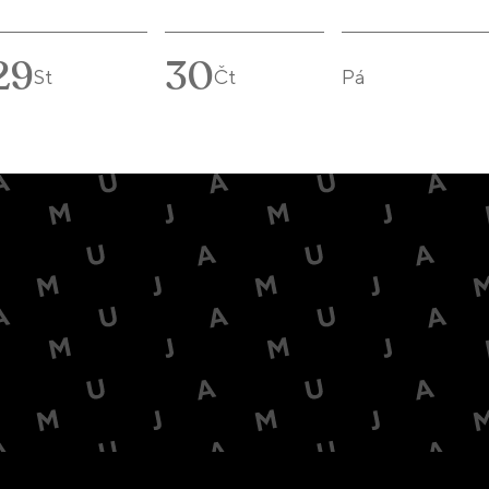
29
30
St
Čt
Pá