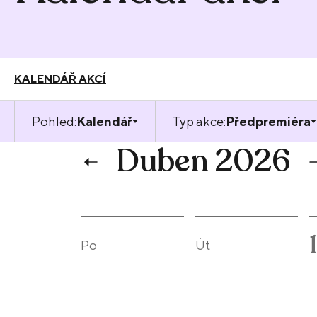
KALENDÁŘ AKCÍ
Pohled:
Kalendář
Typ akce:
Předpremiéra
Duben 2026
Po
Út