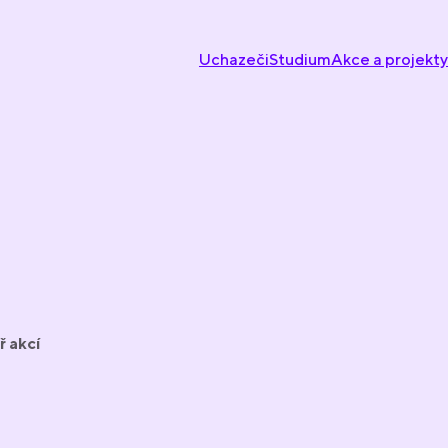
Uchazeči
Studium
Akce a projekty
ř akcí