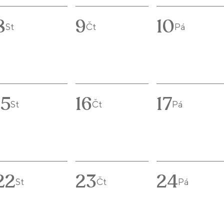
8
9
10
St
Čt
Pá
15
16
17
St
Čt
Pá
22
23
24
St
Čt
Pá