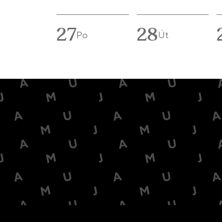
27
28
Po
Út