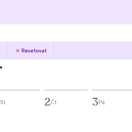
Resetovat
1
2
3
St
Čt
Pá