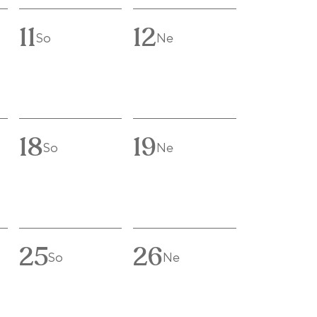
11
12
So
Ne
18
19
So
Ne
25
26
So
Ne