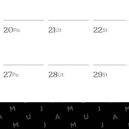
20
21
22
Po
Út
St
27
28
29
Po
Út
St