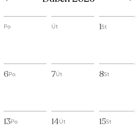
1
Po
Út
St
6
7
8
Po
Út
St
13
14
15
Po
Út
St