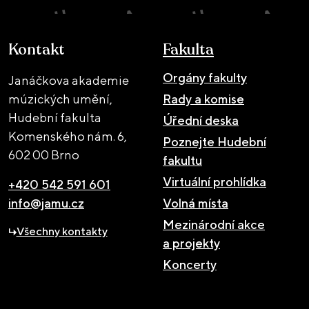
Kontakt
Fakulta
Orgány fakulty
Janáčkova akademie
múzických umění,
Rady a komise
Hudební fakulta
Úřední deska
Komenského nám. 6,
Poznejte Hudební
602 00 Brno
fakultu
Virtuální prohlídka
+420 542 591 601
info@jamu.cz
Volná místa
Mezinárodní akce
Všechny kontakty
a projekty
Koncerty