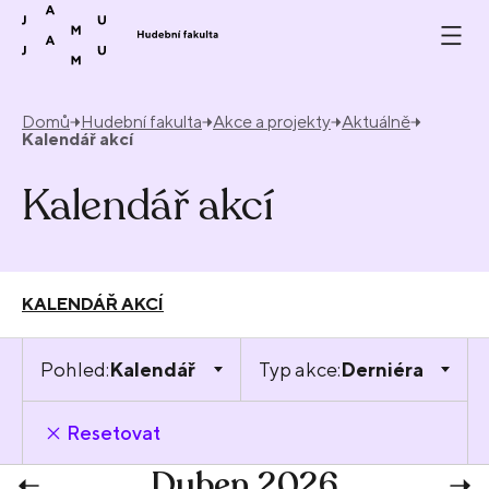
Přeskočit na obsah
Domů
Hudební fakulta
Akce a projekty
Aktuálně
Kalendář akcí
Kalendář akcí
KALENDÁŘ AKCÍ
Pohled:
Kalendář
Typ akce:
Derniéra
Resetovat
Duben 2026