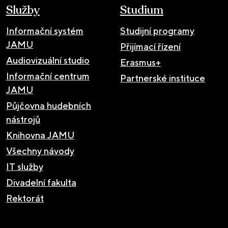
Služby
Studium
Informační systém
Studijní programy
JAMU
Přijímací řízení
Audiovizuální studio
Erasmus+
Informační centrum
Partnerské instituce
JAMU
Půjčovna hudebních
nástrojů
Knihovna JAMU
Všechny návody
IT služby
Divadelní fakulta
Rektorát