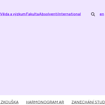
Věda a výzkum
Fakulta
Absolventi
International
en
Á ZKOUŠKA
HARMONOGRAM AR
ZANECHÁNÍ STUD