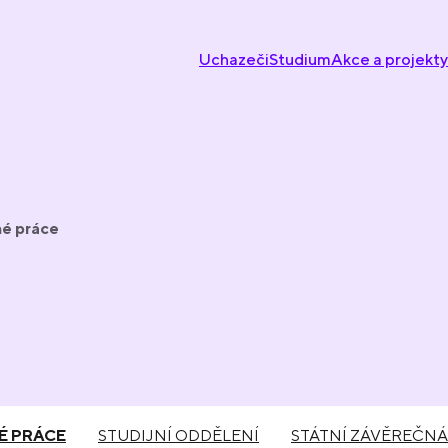
Uchazeči
Studium
Akce a projekty
é práce
É PRÁCE
STUDIJNÍ ODDĚLENÍ
STÁTNÍ ZÁVĚREČN