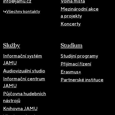
info@jamu.cz
Volná místa
Mezinárodní akce
Všechny kontakty
a projekty
Koncerty
Služby
Studium
Informační systém
Studijní programy
JAMU
Přijímací řízení
Audiovizuální studio
Erasmus+
Informační centrum
Partnerské instituce
JAMU
Půjčovna hudebních
nástrojů
Knihovna JAMU