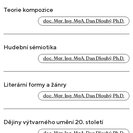
Teorie kompozice
doc. Mgr. Ing. MgA. Dan Dlouhý, Ph.D.
Hudební sémiotika
doc. Mgr. Ing. MgA. Dan Dlouhý, Ph.D.
Literární formy a žánry
doc. Mgr. Ing. MgA. Dan Dlouhý, Ph.D.
Dějiny výtvarného umění 20. století