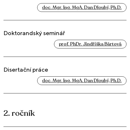
doc. Mgr. Ing. MgA. Dan Dlouhý, Ph.D.
Doktorandský seminář
prof. PhDr. Jindřiška Bártová
Disertační práce
doc. Mgr. Ing. MgA. Dan Dlouhý, Ph.D.
2. ročník