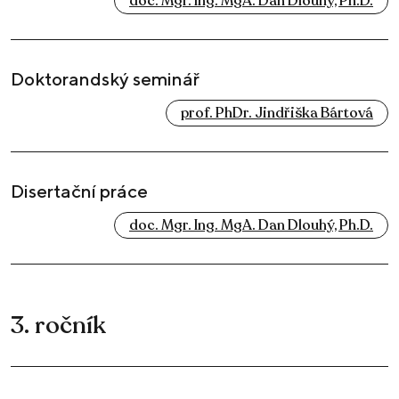
doc. Mgr. Ing. MgA. Dan Dlouhý, Ph.D.
Doktorandský seminář
prof. PhDr. Jindřiška Bártová
Disertační práce
doc. Mgr. Ing. MgA. Dan Dlouhý, Ph.D.
3. ročník