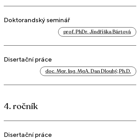
Doktorandský seminář
prof. PhDr. Jindřiška Bártová
Disertační práce
doc. Mgr. Ing. MgA. Dan Dlouhý, Ph.D.
4. ročník
Disertační práce