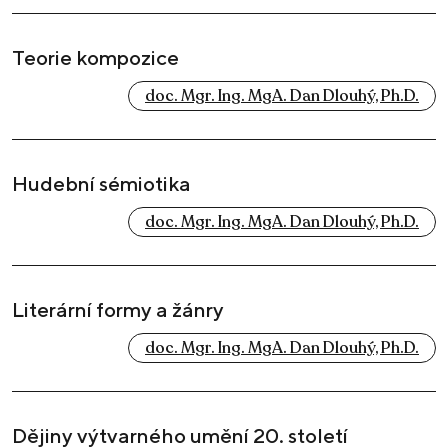
Teorie kompozice
doc. Mgr. Ing. MgA. Dan Dlouhý, Ph.D.
Hudební sémiotika
doc. Mgr. Ing. MgA. Dan Dlouhý, Ph.D.
Literární formy a žánry
doc. Mgr. Ing. MgA. Dan Dlouhý, Ph.D.
Dějiny výtvarného umění 20. století