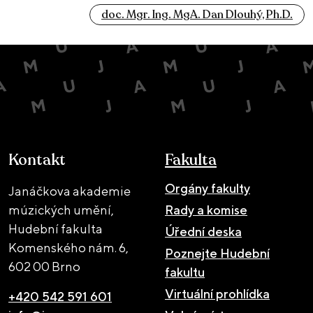
doc. Mgr. Ing. MgA. Dan Dlouhý, Ph.D.
Kontakt
Fakulta
Orgány fakulty
Janáčkova akademie
múzických umění,
Rady a komise
Hudební fakulta
Úřední deska
Komenského nám. 6,
Poznejte Hudební
602 00 Brno
fakultu
Virtuální prohlídka
+420 542 591 601