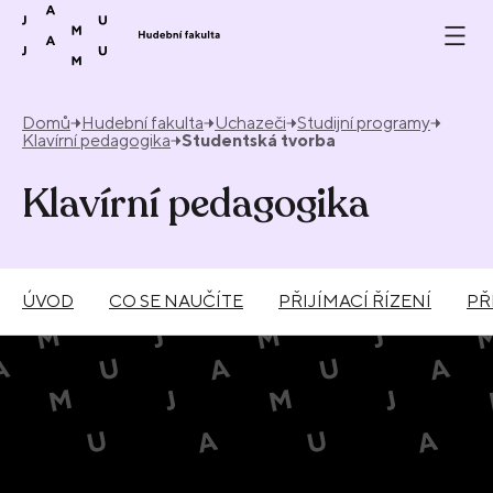
Přeskočit na obsah
Domů
Hudební fakulta
Uchazeči
Studijní programy
Klavírní pedagogika
Studentská tvorba
Klavírní pedagogika
ÚVOD
CO SE NAUČÍTE
PŘIJÍMACÍ ŘÍZENÍ
PŘ