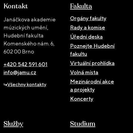
Kontakt
Fakulta
Orgány fakulty
Janáčkova akademie
múzických umění,
Rady a komise
Hudební fakulta
Úřední deska
Komenského nám. 6,
Poznejte Hudební
602 00 Brno
fakultu
Virtuální prohlídka
+420 542 591 601
info@jamu.cz
Volná místa
Mezinárodní akce
Všechny kontakty
a projekty
Koncerty
Služby
Studium