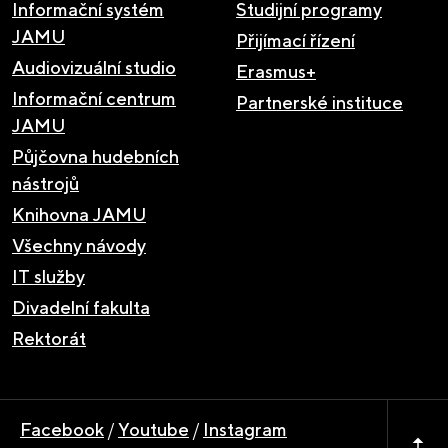
Informační systém
Studijní programy
JAMU
Přijímací řízení
Audiovizuální studio
Erasmus+
Informační centrum
Partnerské instituce
JAMU
Půjčovna hudebních
nástrojů
Knihovna JAMU
Všechny návody
IT služby
Divadelní fakulta
Rektorát
Facebook
/
Youtube
/
Instagram