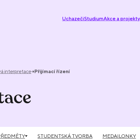
Uchazeči
Studium
Akce a projekty
á interpretace
Přijímací řízení
tace
PŘEDMĚTY
STUDENTSKÁ TVORBA
MEDAILONKY