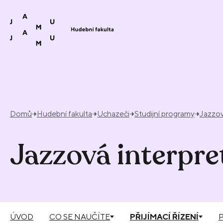
Přeskočit na obsah
Domů
Hudební fakulta
Uchazeči
Studijní programy
Jazzov
Jazzová interpre
ÚVOD
CO SE NAUČÍTE
PŘIJÍMACÍ ŘÍZENÍ