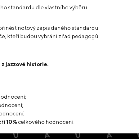
ho standardu dle vlastního výběru.
přinést notový zápis daného standardu
e, kteří budou vybráni z řad pedagogů
 jazzové historie.
hodnocení;
odnocení;
odnocení;
oří
10%
celkového hodnocení.