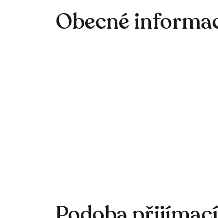
Obecné informa
Podoba přijímac