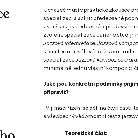
ce
Uchazeč musí v praktické zkoušce pr
specializaci a splnit předepsané podm
zkouška zjistí odborné a především
zvolené specializace daného studijn
Jazzová interpretace, Jazzová kompoz
koná formou sólového či komorního 
specializace
Jazzová kompozice a ar
minimálně jednu vlastní kompozici č
Jaké jsou konkrétní podmínky přijím
připravit?
Přijímací řízení se dělí na čtyři části:
a všeobecný vědomostní test z jazzové
ího
Teoretická část: