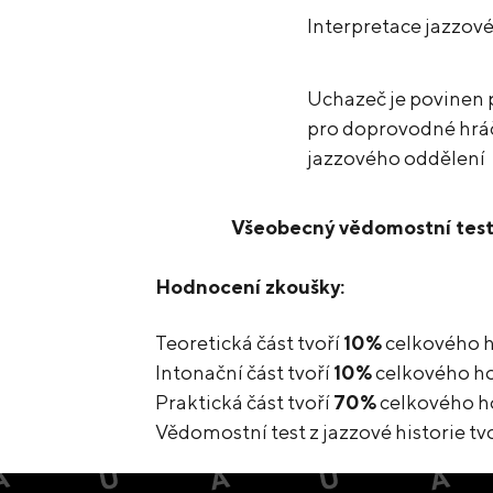
Interpretace jazzové
Uchazeč je povinen 
pro doprovodné hráč
jazzového oddělení
Všeobecný vědomostní test z
Hodnocení zkoušky:
Teoretická část tvoří
10%
celkového 
Intonační část tvoří
10%
celkového h
Praktická část tvoří
70%
celkového h
Vědomostní test z jazzové historie tv