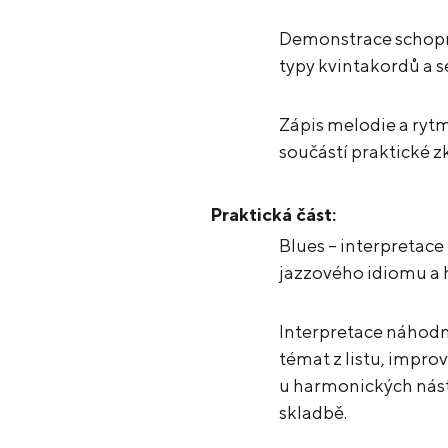
Demonstrace schopnos
typy kvintakordů a 
Zápis melodie a rytm
součástí praktické 
Praktická část:
Blues – interpretac
jazzového idiomu a 
Interpretace náhodn
témat z listu, impro
u harmonických nást
skladbě.