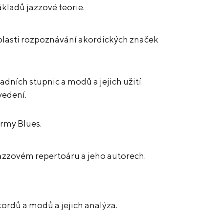
ákladů jazzové teorie.
blasti rozpoznávání akordických značek
adních stupnic a modů a jejich užití.
vedení.
rmy Blues.
jazzovém repertoáru a jeho autorech.
kordů a modů a jejich analýza.