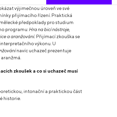
okázat výjimečnou úroveň ve své
ínky přijímacího řízení. Praktická
 umělecké předpoklady pro studium
ího programu:
Hra na bicí nástroje,
ice a aranžování.
Přijímací zkouška se
interpretačního výkonu. U
anžování
navíc uchazeč prezentuje
i aranžmá.
acích zkoušek a co si uchazeč musí
 teoretickou, intonační a praktickou část
 historie.