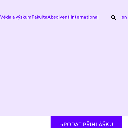
Věda a výzkum
Fakulta
Absolventi
International
en
PODAT PŘIHLÁŠKU