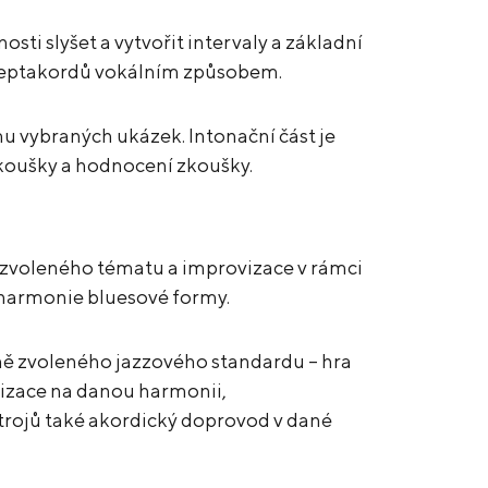
ti slyšet a vytvořit intervaly a základní
septakordů vokálním způsobem.
u vybraných ukázek. Intonační část je
zkoušky a hodnocení zkoušky.
e zvoleného tématu a improvizace v rámci
harmonie bluesové formy.
ě zvoleného jazzového standardu – hra
vizace na danou harmonii,
rojů také akordický doprovod v dané