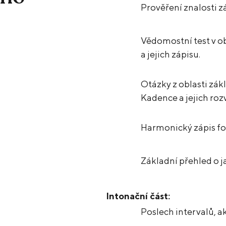
Prověření znalosti z
Vědomostní test v o
a jejich zápisu.
Otázky z oblasti zákl
Kadence a jejich roz
Harmonický zápis fo
Základní přehled o 
Intonační část:
Poslech intervalů, a