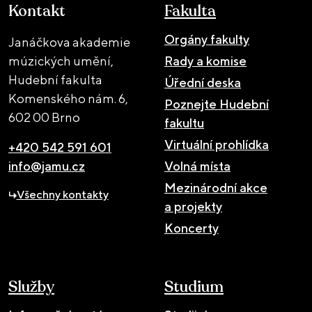
Kontakt
Fakulta
Orgány fakulty
Janáčkova akademie
múzických umění,
Rady a komise
Hudební fakulta
Úřední deska
Komenského nám. 6,
Poznejte Hudební
602 00 Brno
fakultu
Virtuální prohlídka
+420 542 591 601
info@jamu.cz
Volná místa
Mezinárodní akce
Všechny kontakty
a projekty
Koncerty
Služby
Studium