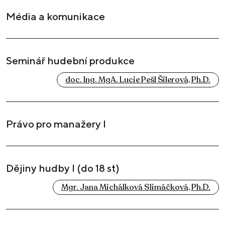
Média a komunikace
Seminář hudební produkce
doc. Ing. MgA. Lucie Pešl Šilerová, Ph.D.
Právo pro manažery I
Dějiny hudby I (do 18 st)
Mgr. Jana Michálková Slimáčková, Ph.D.