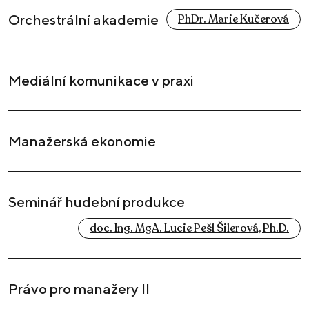
Orchestrální akademie
PhDr. Marie Kučerová
Mediální komunikace v praxi
Manažerská ekonomie
Seminář hudební produkce
doc. Ing. MgA. Lucie Pešl Šilerová, Ph.D.
Právo pro manažery II