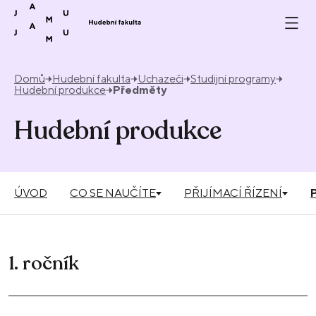
Přeskočit na obsah
Domů
Hudební fakulta
Uchazeči
Studijní programy
Hudební produkce
Předměty
Hudební produkce
ÚVOD
CO SE NAUČÍTE
PŘIJÍMACÍ ŘÍZENÍ
1. ročník