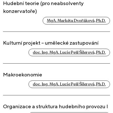
Hudební teorie (pro neabsolventy
konzervatoře)
MgA. Markéta Dvořáková, Ph.D.
Kulturní projekt – umělecké zastupování
doc. Ing. MgA. Lucie Pešl Šilerová, Ph.D.
Makroekonomie
doc. Ing. MgA. Lucie Pešl Šilerová, Ph.D.
Organizace a struktura hudebního provozu I