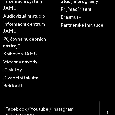
Informační systém
Studijní programy
JAMU
Přijímací řízení
Audiovizuální studio
Erasmus+
Informační centrum
Partnerské instituce
JAMU
Půjčovna hudebních
nástrojů
Knihovna JAMU
Všechny návody
IT služby
Divadelní fakulta
Rektorát
Facebook
/
Youtube
/
Instagram