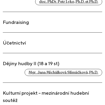
doc. PhDr. Petr Lyko, Ph.D. et Ph.D.
Fundraising
Účetnictví
Dějiny hudby II (18 a 19 st)
Mgr. Jana Michálková Slimáčková, Ph.D.
Kulturní projekt – mezinárodní hudební
soutěž