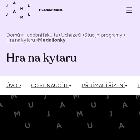
Přeskočit na obsah
Domů
Hudební fakulta
Uchazeči
Studijní programy
Hra na kytaru
Medailonky
Hra na kytaru
ÚVOD
CO SE NAUČÍTE
PŘIJÍMACÍ ŘÍZENÍ