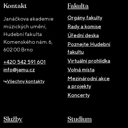
Kontakt
Fakulta
Orgány fakulty
Janáčkova akademie
múzických umění,
Rady a komise
Hudební fakulta
Úřední deska
Komenského nám. 6,
Poznejte Hudební
602 00 Brno
fakultu
Virtuální prohlídka
+420 542 591 601
info@jamu.cz
Volná místa
Mezinárodní akce
Všechny kontakty
a projekty
Koncerty
Služby
Studium