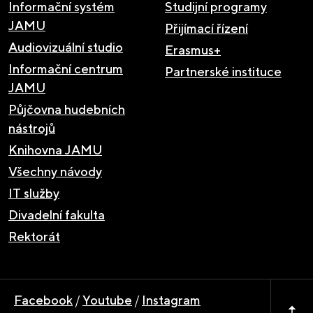
Informační systém
Studijní programy
JAMU
Přijímací řízení
Audiovizuální studio
Erasmus+
Informační centrum
Partnerské instituce
JAMU
Půjčovna hudebních
nástrojů
Knihovna JAMU
Všechny návody
IT služby
Divadelní fakulta
Rektorát
Facebook
/
Youtube
/
Instagram