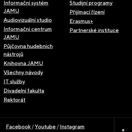
Informační systém
Studijní programy
JAMU
Přijímací řízení
Audiovizuální studio
Erasmus+
Informační centrum
Partnerské instituce
JAMU
Půjčovna hudebních
nástrojů
Knihovna JAMU
Všechny návody
IT služby
Divadelní fakulta
Rektorát
Facebook
/
Youtube
/
Instagram