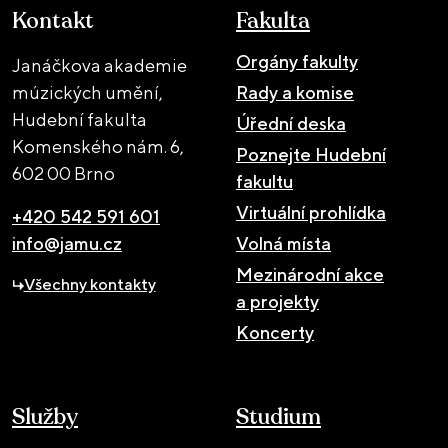
Kontakt
Fakulta
Orgány fakulty
Janáčkova akademie
múzických umění,
Rady a komise
Hudební fakulta
Úřední deska
Komenského nám. 6,
Poznejte Hudební
602 00 Brno
fakultu
Virtuální prohlídka
+420 542 591 601
info@jamu.cz
Volná místa
Mezinárodní akce
Všechny kontakty
a projekty
Koncerty
Služby
Studium