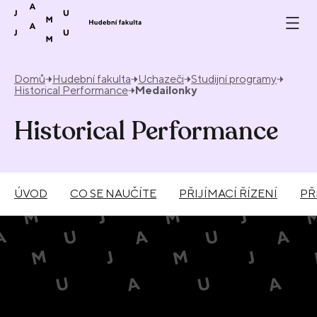
Přeskočit na obsah
Domů
Hudební fakulta
Uchazeči
Studijní programy
Historical Performance
Medailonky
Historical Performance
ÚVOD
CO SE NAUČÍTE
PŘIJÍMACÍ ŘÍZENÍ
PŘ