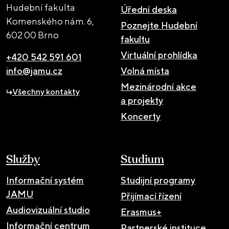
Hudební fakulta
Úřední deska
Komenského nám. 6,
Poznejte Hudební
602 00 Brno
fakultu
Virtuální prohlídka
+420 542 591 601
info@jamu.cz
Volná místa
Mezinárodní akce
Všechny kontakty
a projekty
Koncerty
Služby
Studium
Informační systém
Studijní programy
JAMU
Přijímací řízení
Audiovizuální studio
Erasmus+
Informační centrum
Partnerské instituce