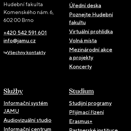
Hudební fakulta
Úřední deska
Komenského nám. 6,
Poznejte Hudební
602 00 Brno
fakultu
Virtuální prohlídka
+420 542 591 601
info@jamu.cz
Volná místa
Mezinárodní akce
Všechny kontakty
a projekty
Koncerty
Služby
Studium
Informační systém
Studijní programy
JAMU
Přijímací řízení
Audiovizuální studio
Erasmus+
Informační centrum
Partnerské instituce